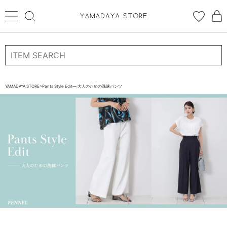
ログイン
新規会員登録
YAMADAYA STORE
>
Pants Style Edit— 大人のための洗練パンツ
お気に入り
CATEGORYから探す
STORE BRAND・LABELから探す
すべての商品
新着商品
予約商品