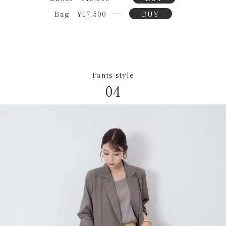
Bag ¥17,500 ―
BUY
Pants style
04