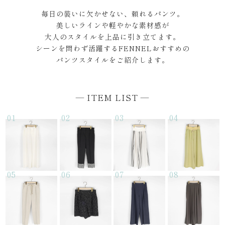
毎日の装いに欠かせない、頼れるパンツ。
美しいラインや軽やかな素材感が
セール商品
大人のスタイルを上品に引き立てます。
シーンを問わず活躍するFENNELおすすめの
スタイリング
パンツスタイルをご紹介します。
特集
― ITEM LIST ―
NEWS
01
02
03
04
ブランド一覧
店舗検索
05
06
07
08
サイズガイド
ご利用ガイド/ヘルプ