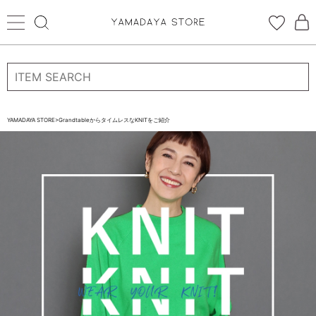
ログイン
新規会員登録
YAMADAYA STORE
>
GrandtableからタイムレスなKNITをご紹介
お気に入り
CATEGORYから探す
STORE BRAND・LABELから探す
すべての商品
新着商品
予約商品