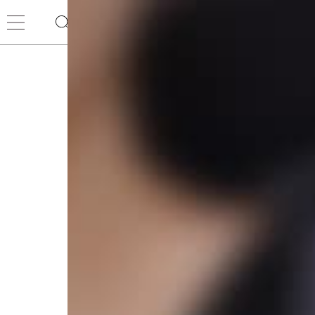
YAMADAYA STORE
>
機能性を纏う ACTIVE STYLE vol.1