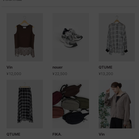
セール商品
スタイリング
特集
NEWS
Vin
nouer
QTUME
¥
12,000
¥
22,500
¥
13,200
ブランド一覧
店舗検索
サイズガイド
ご利用ガイド/ヘルプ
QTUME
FIKA.
Vin