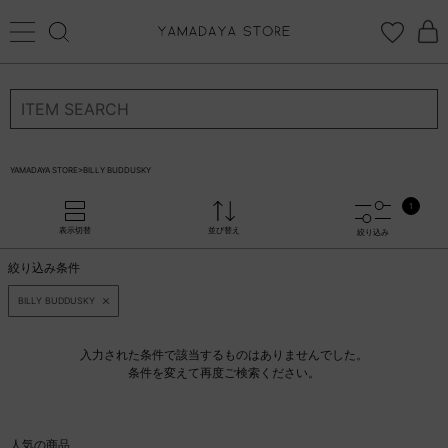
ログイン
新規会員登録
お気に入り登録
YAMADAYA STORE
>
BILLY BUDDUSKY
お気に入り
1
ログイン
表示切替
並び替え
絞り込み
CATEGORYから探す
絞り込み条件
STORE BRAND・LABELから探す
BILLY BUDDUSKY
すべての商品
入力された条件で該当するものはありませんでした。
条件を変えて再度ご検索ください。
新着商品
人気の商品
予約商品