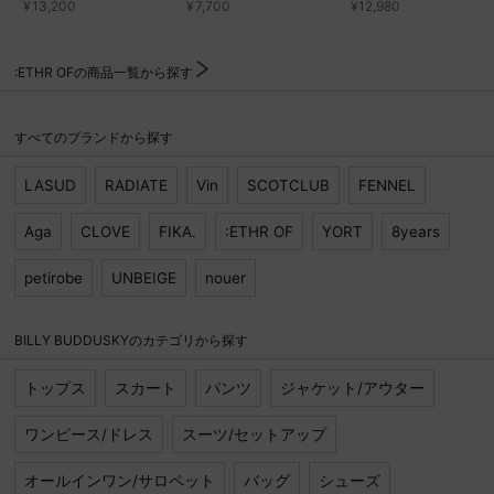
¥
13,200
¥
7,700
¥
12,980
お問い合わせ
:ETHR OFの商品一覧から探す
すべてのブランドから探す
LASUD
RADIATE
Vin
SCOTCLUB
FENNEL
Aga
CLOVE
FIKA.
:ETHR OF
YORT
8years
petirobe
UNBEIGE
nouer
BILLY BUDDUSKYのカテゴリから探す
トップス
スカート
パンツ
ジャケット/アウター
ワンピース/ドレス
スーツ/セットアップ
オールインワン/サロペット
バッグ
シューズ