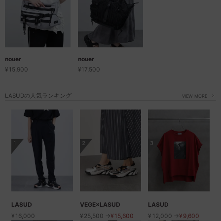
nouer
nouer
¥
15,900
¥
17,500
LASUDの人気ランキング
VIEW MORE
1
2
3
LASUD
VEGE×LASUD
LASUD
¥
16,000
¥
25,500 →
¥
15,600
¥
12,000 →
¥
9,600