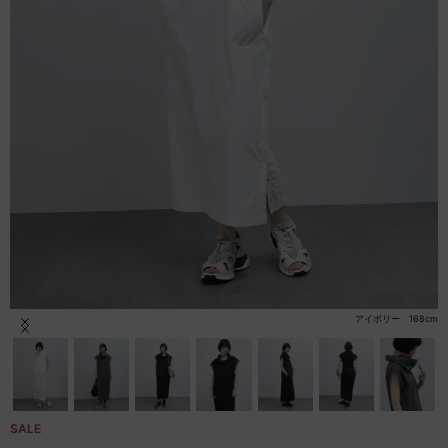
セール商品
スタイリング
特集
NEWS
ブランド一覧
店舗検索
アイボリー 168cm
Item
1
サイズガイド
of
31
ご利用ガイド/ヘルプ
SALE