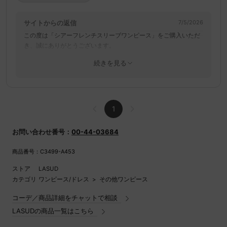
サイトからの返信
7/5/2026
この度は「シアーフレンチスリーブワンピース」をご購入いただ
き、誠にありがとうございます。
また、貴重なレビューをお寄せいただき、重ねて御礼申し上げま
続きを見る
す。
丈感について、ご期待に沿えず誠に申し訳ございません。
ご自身で解決策を見つけられ、お洒落にお楽しみいただけている
とのこと、大変嬉しく存じます。
1
いただいたご意見は商品開発の参考にさせていただきます。
お問い合わせ番号：
00-44-03684
お客様に喜んでいただける商品・サービスをお届けできるよう努
めてまいります。
商品番号：C3499-A453
今後とも弊社の店舗、オンラインストアを何卒よろしくお願いい
たします。
ストア
LASUD
カテゴリ
ワンピース/ドレス
>
その他ワンピース
またのご利用を心よりお待ちしております。
コーデ／商品詳細をチャットで相談
LASUDの商品一覧はこちら