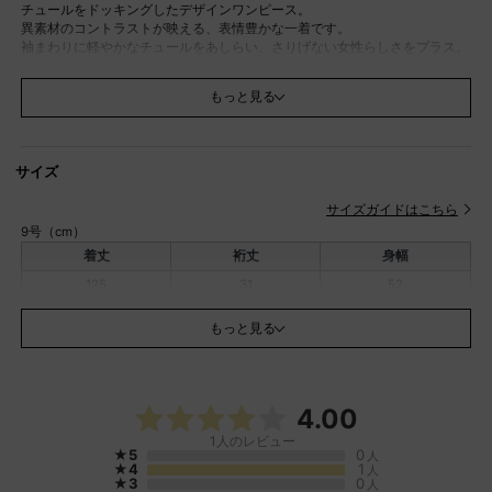
チュールをドッキングしたデザインワンピース。
異素材のコントラストが映える、表情豊かな一着です。
袖まわりに軽やかなチュールをあしらい、さりげない女性らしさをプラス。
さらに、首元はハーフジップ仕様のため、開閉によって抜け感を自在に調整
でき、インナーとのレイヤードも楽しめます。
もっと見る
裾にはボタン式のスリットを備え、シルエットの変化を楽しめる仕様に仕上
げました。
一色でまとめながらも奥行きのある印象を演出します。
ゆったりとリラクシーな着心地ながらも着映えが叶う、満足度の高いワンピ
サイズ
ースです。
サイズガイドはこちら
モデル：168cm
9号（cm）
※撮影画像は、光の当たり具合やお使いのモニター設定、お部屋の照明等に
着丈
裄丈
身幅
より実際の商品と色味が異なる場合がございます。一番実物に近いお色味は
生地画像でございます。
125
31
52
素材
本体 綿：100％
もっと見る
別布布帛部分 綿：65％、ポリエステル：32％、ポリ
ウレタン：3％
袖チュール部分 ポリエステル：100％
透け感
一部あり
4.00
アイボリー若干あり
1
人のレビュー
※インナーのカラー等をお気をつけ下さい
★5
0
人
★4
1
人
伸縮性
本体部分あり
★3
0
人