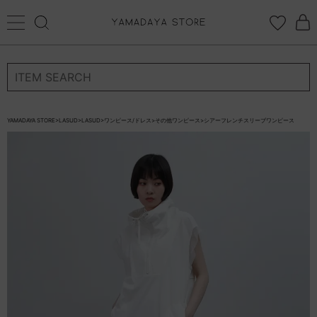
再入荷リクエスト
ログイン
新規会員登録
返品について
カートに入れる
お気に入り登録
再入荷リクエスト停止
×
YAMADAYA STORE
>
LASUD
>
LASUD
>
ワンピース/ドレス
>
その他ワンピース
>
シアーフレンチスリーブワンピース
お気に入り
ログイン
CATEGORYから探す
STORE BRAND・LABELから探す
すべての商品
新着商品
予約商品