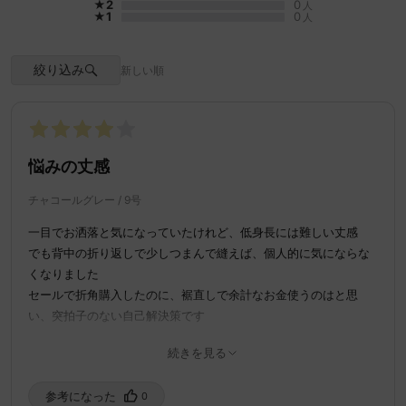
★2
0
人
原産国
中国
★1
0
人
家庭洗濯
手洗い可
ポケット
あり
絞り込み
新しい順
裏地
なし
※白ものや生成り、淡色品との重ね着はお避け下さい。
※白色・淡色物とは分けて、出来るだけ単品で洗濯してください
※濡れたまま長時間放置すると色落ちする可能性があります。
※着用時にベルト、バッグや周囲の壁など、表面の粗いものとの引っ掛かり
悩みの丈感
にご注意して下さい。
※ポリ袋に入れたまま、あるいは湿度の多いところで保管しないでくださ
チャコールグレー / 9号
い。
※単独で洗う
一目でお洒落と気になっていたけれど、低身長には難しい丈感
※洗濯ネット使用
でも背中の折り返しで少しつまんで縫えば、個人的に気にならな
※蛍光剤増白剤禁止
※アイロンはあて布使用
くなりました
※飾り部分アイロン禁止
セールで折角購入したのに、裾直しで余計なお金使うのはと思
い、突拍子のない自己解決策です
ノム
購入済み
身長：150-155cm
体重：45-50kg
7/4/2026
続きを見る
参考になった️
0