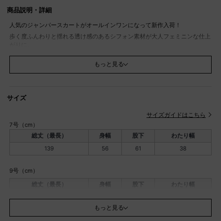
商品説明・詳細
人気のジャンパースカートがオールインワンになって新作入荷！
歩く度ふんわりと揺れる透け感のあるシフォン素材が大人フェミニンな仕上
がりに。
１枚で都会的なパンツスタイルのこなれたスタイリングが叶うアイテム。
もっと見る
レースアップデザインになったバックスタイルもデザインのポイント。
肩ひもの長さは調節可能で、幅広い方々にご着用頂けます。
インナー次第でロングシーズン活躍する着回し抜群アイテムです。
サイズ
モデル：162cm
※撮影画像は、光の当たり具合やお使いのモニター設定、お部屋の照明等に
サイズガイドはこちら
より実際の商品と色味が異なる場合がございます。一番実物に近いお色味は
7号（cm）
生地画像でございます。
総丈（最長）
身幅
股下
わたり幅
素材
本体 ポリエステル：100％
139
56
61
38
別布 ポリエステル：97％、ポリウレタン：3％
裏地 ポリエステル：100％
9号（cm）
透け感
なし
総丈（最長）
身幅
股下
わたり幅
伸縮性
裏地若干あり
144
58
65
39
原産国
中国
もっと見る
家庭洗濯
手洗い可