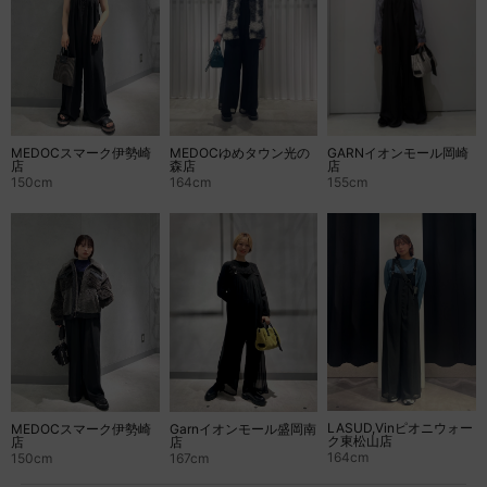
MEDOCゆめタウン光の
GARNイオンモール岡崎
MEDOCスマーク伊勢崎
森店
店
店
164cm
155cm
150cm
LASUD,Vinピオニウォー
MEDOCスマーク伊勢崎
Garnイオンモール盛岡南
ク東松山店
店
店
164cm
150cm
167cm