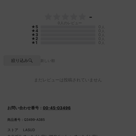
ポケット
なし
裏地
あり
-
0
人のレビュー
★5
0
人
★4
0
人
★3
0
人
★2
0
人
★1
0
人
絞り込み
新しい順
まだレビューは投稿されていません
お問い合わせ番号：
00-45-03496
商品番号：Q3499-A385
ストア
LASUD