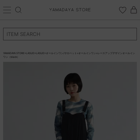
再入荷リクエスト
ログイン
新規会員登録
返品について
カートに入れる
お気に入り登録
×
再入荷リクエスト停止
YAMADAYA STORE
>
LASUD
>
LASUD
>
オールインワン/サロペット
>
オールインワン
>
レースアップデザインオールイン
ワン（black）
お気に入り
ログイン
CATEGORYから探す
STORE BRAND・LABELから探す
すべての商品
新着商品
予約商品