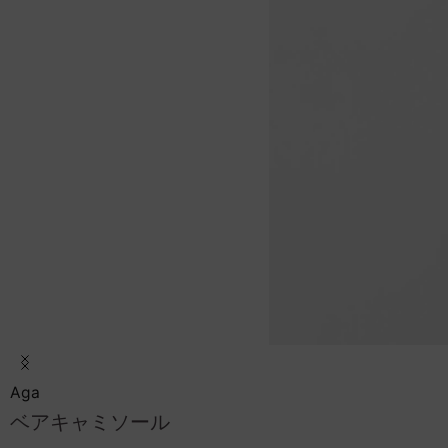
Item
1
Aga
of
ベアキャミソール
8