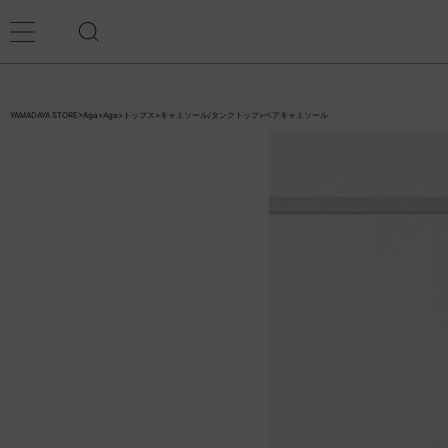
YAMADAYA STORE
>
Aga
>
Aga
>
トップス
>
キャミソール/タンクトップ
>
ベアキャミソール