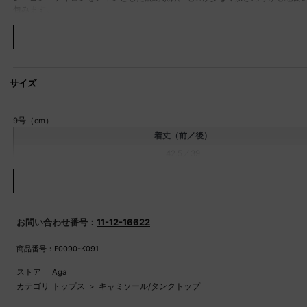
包みます。
■デザイン
デコルテラインを綺麗に見せる絶妙なストレートラインが女性らしい印象のベ
幅広く調整可能。カーディガンやジャケットなどのインナーとして、ベーシッ
■Brand Concept
Aga / アーガ
サイズ
上質な生地にこだわり生地から伝わる上品さをテーマに汎用性の高いアイテムを展開
開。
9号（cm）
※モデル身長：176cm
着丈（前／後）
※撮影画像は、光の当たり具合やお使いのモニター設定、お部屋の照明等によ
42.5／39
素材
レーヨン：59％、ナイロン：3
透け感
なし
伸縮性
あり
原産国
日本
お問い合わせ番号：
11-12-16622
家庭洗濯
手洗い可
ポケット
なし
商品番号：F0090-K091
ストア
Aga
カテゴリ
トップス
>
キャミソール/タンクトップ