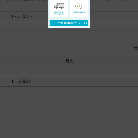
もっと見る
アキャミソール。アジャスターの可動が長いため、スタイルや合わせるトップスのデ
クな着こなしに活躍する一枚です。
。ブラックラインのAga Blackや、日本の生地産地メーカーと取り組んだハイク
サ
総丈
り実際の商品と色味が異なる場合がございます。一番実物に近いお色味は生地画像で
52.5～63
6％、ポリウレタン：5％
もっと見る