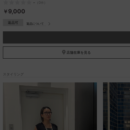
-
（
0
）
件
9,000
￥
返品可
返品について
店舗在庫を見る
スタイリング