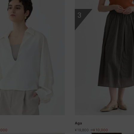
3
Aga
,000
¥
19,800 →
¥
10,000