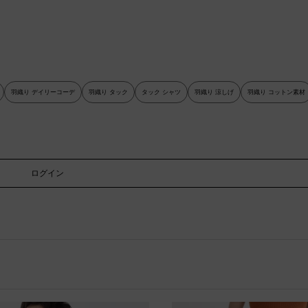
羽織り デイリーコーデ
羽織り タック
タック シャツ
羽織り 涼しげ
羽織り コットン素材
ログイン