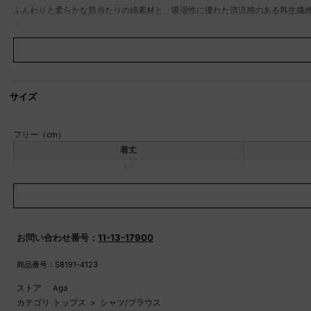
ふんわりと柔らかな肌当たりの綿素材と、吸湿性に優れた清涼感のある再生繊
■デザイン
立体感がありながらもすっきりとした着こなしが叶う、タックデザインが特徴
にすることでカジュアルさを抑え、デイリーからタウンスタイルにもハマりや
■Brand Concept
Aga / アーガ
サイズ
上質な生地にこだわり生地から伝わる上品さをテーマに汎用性の高いアイテムを展開
開。
フリー（cm）
モデル：171cm
着丈
※撮影画像は、光の当たり具合やお使いのモニター設定、お部屋の照明等によ
50
素材
再生繊維（セルロース）：55％
透け感
なし
伸縮性
なし
原産国
中国
お問い合わせ番号：
11-13-17900
家庭洗濯
手洗い可
商品番号：S8191-4123
ポケット
なし
ストア
Aga
カテゴリ
トップス
>
シャツ/ブラウス