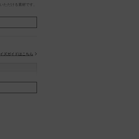
いただける素材です。
ボタンは比翼デザイン
す。
ラスラインaga＋を展
イズガイドはこちら
ございます。