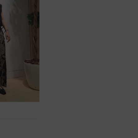
LASUDイオンモール苫小牧店
160cm