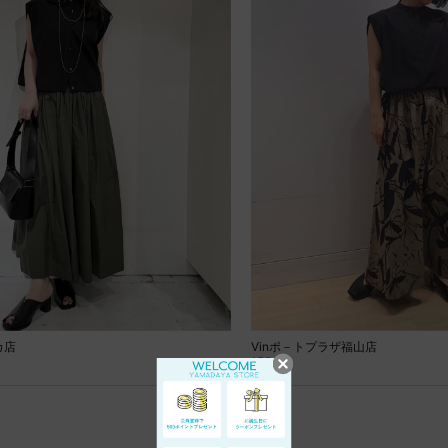
カ店
Vinポ－トプラザ福山店
156cm