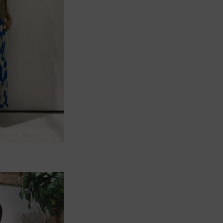
ONLINE YAMADAYASTORE店
162cm