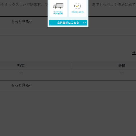
維をミックスした混紡素材。マットな質感が大人らしく、夏でも心地よく快適に着て
のベスト。サイドリボンを絞ればお好みのシルエットへのアレンジが可能。フロント
もっと見る
すい１着に。プルオーバーとしても、羽織りとしても使える汎用性の高いアイテムで
。ブラックラインのAga Blackや、日本の生地産地メーカーと取り組んだハイク
サ
裄丈
身幅
り実際の商品と色味が異なる場合がございます。一番実物に近いお色味は生地画像で
23
63
、綿：45％
もっと見る