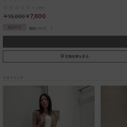
-
（
0
）
件
7,600
￥
15,000
￥
返品不可
返品について
店舗在庫を見る
スタイリング