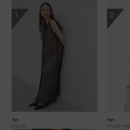
1
2
Aga
Aga
¥
25,000
¥
15,500 →
¥
8