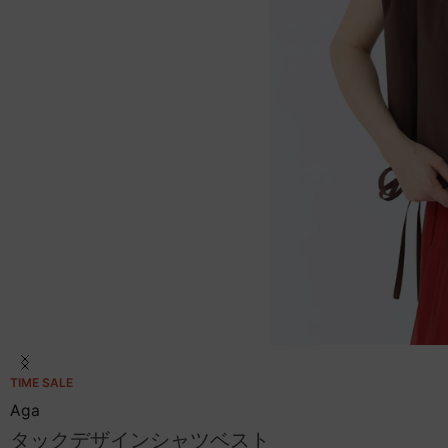
Item
TIME SALE
1
of
Aga
23
タックデザインシャツベスト