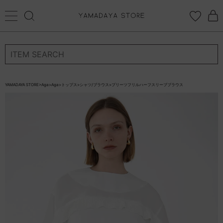
再入荷リクエスト
ログイン
新規会員登録
返品について
カートに入れる
お気に入り登録
×
再入荷リクエスト停止
YAMADAYA STORE
>
Aga
>
Aga
>
トップス
>
シャツ/ブラウス
>
プリーツフリルハーフスリーブブラウス
お気に入り
ログイン
CATEGORYから探す
STORE BRAND・LABELから探す
すべての商品
新着商品
予約商品