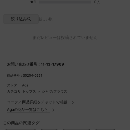
★1
0
人
透け感
オフホワイトあり
※インナーのカラー等をお気をつけ下さい
伸縮性
若干あり
絞り込み
新しい順
原産国
中国
家庭洗濯
手洗い可
まだレビューは投稿されていません
ポケット
なし
お問い合わせ番号：
11-13-17969
商品番号：S5254-0221
ストア
Aga
カテゴリ
トップス
>
シャツ/ブラウス
コーデ／商品詳細をチャットで相談
Agaの商品一覧はこちら
この商品の関連タグ