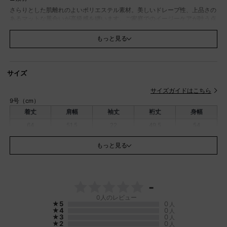
さらりとした肌離れのよいポリエステル素材。美しいドレープ性、上品さの
あるマットな風合いが高級感を纏います。ご家庭でのイージーケアが叶う点
も魅力の一つです。
もっと見る
■デザイン
Agaロングセラーのプリーツフリルブラウスが春夏仕様のハーフスリーブデ
ザインになって登場。肩からフロント、袖にかけてゆるやかに包み込むフリ
ルがしなやかさを演出。フリルには細かなプリーツをあしらい可憐なデザイ
サイズ
ン性を加えながらも、すっきりとした首元で大人のバランスに。ボトムスを
選ばずカジュアルからオケージョンスタイルまで幅広く活躍するアイテムで
サイズガイドはこちら
す。
9号（cm）
■Brand Concept
着丈
肩幅
袖丈
裄丈
身幅
Aga / アーガ
64
51.5
22
49.5
54
上質な生地にこだわり生地から伝わる上品さをテーマに汎用性の高いアイテ
ムを展開。ブラックラインのAga Blackや、日本の生地産地メーカーと取り
もっと見る
組んだハイクラスラインaga＋を展開。
モデル：172cm
※こちらの商品はブラックのみ、同素材を使用したワンピース（
114117968
）
もございます。
※撮影画像は、光の当たり具合やお使いのモニター設定、お部屋の照明等に
-
より実際の商品と色味が異なる場合がございます。一番実物に近いお色味は
0
人のレビュー
生地画像でございます。
★5
0
人
★4
0
人
素材
本体 ポリエステル：95％、ポリウレタン：5％
★3
0
人
プリーツ部分 ポリエステル：100％
★2
0
人