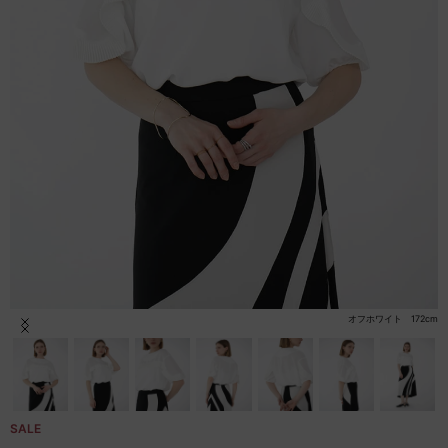
セール商品
スタイリング
特集
NEWS
ブランド一覧
店舗検索
オフホワイト 172cm
Item
1
サイズガイド
of
16
ご利用ガイド/ヘルプ
SALE