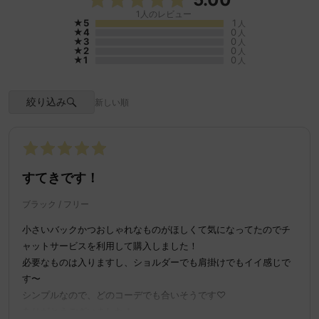
1
人のレビュー
★5
1
人
★4
0
人
★3
0
人
★2
0
人
★1
0
人
絞り込み
新しい順
Check out your bag's size
すてきです！
ブラック / フリー
See everything that fits in
This size fits
iPhone 15 Pro MAX
the bag
小さいバックかつおしゃれなものがほしくて気になってたのでチ
ャットサービスを利用して購入しました！
必要なものは入りますし、ショルダーでも肩掛けでもイイ感じで
す〜
シンプルなので、どのコーデでも合いそうです♡
ありがとうございました！