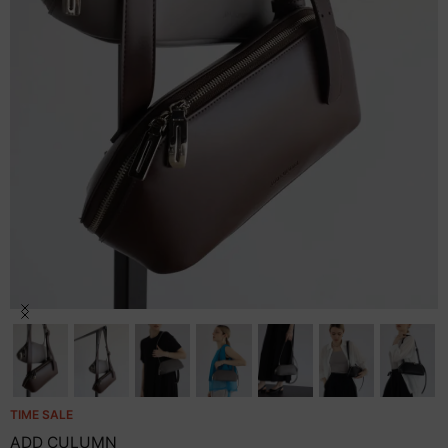
セール商品
スタイリング
特集
NEWS
ブランド一覧
店舗検索
Item
1
of
サイズガイド
17
ご利用ガイド/ヘルプ
TIME SALE
ADD CULUMN