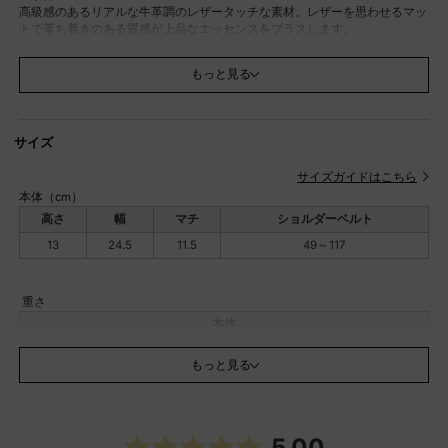
高級感のあるリアルな牛革調のレザータッチな素材。レザーを思わせるマッ
トで落ち着きのある質感が上品なエッセンスをプラスします。
■デザイン
「FIGRE」シリーズのボディーバッグタイプから新作が登場。BAG本体の曲
もっと見る
線美に最大限こだわったシリーズであり、リアルな牛革調のレザータッチな
素材で品のある仕上がりとなっています。コスメポーチのように口元が大き
く開き、見た目以上の収納力です。2穴でワイド幅の長めのショルダーも、
デザインのポイントです。
サイズ
■Select Brand
ADD CULUMN / アドカラム
サイズガイドはこちら
ADD CULUMNは「列を追加する」という意味。アニマルフリー、ファーフ
本体（cm）
リーの素材を使用したバッグを中心としたファッション小物ブランド。私た
高さ
幅
マチ
ショルダーベルト
ちの提供するエコ、ハイクオリティー、ベーシックをあなたのライフスタイ
ルに。
13
24.5
11.5
49～117
※16グレー、39ダークブラウンはAga別注カラーとなります。
※類似商品はこちら(
11-51-18070
)
重さ
※撮影画像は、光の当たり具合やお使いのモニター設定、お部屋の照明等に
本体
より実際の商品と色味が異なる場合がございます。
約432g
素材
本体：合成皮革
もっと見る
中敷き
なし
原産国
中国
容量
約3L
5.00