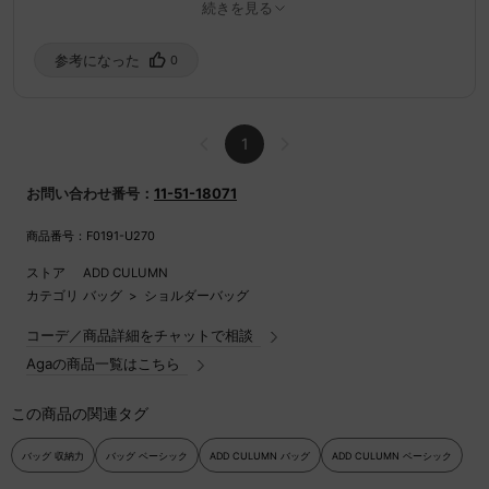
続きを見る
あんず
購入済み
身長：160-165cm
7/11/2026
参考になった️
0
1
お問い合わせ番号：
11-51-18071
商品番号：F0191-U270
ストア
ADD CULUMN
カテゴリ
バッグ
>
ショルダーバッグ
コーデ／商品詳細をチャットで相談
Agaの商品一覧はこちら
この商品の関連タグ
バッグ 収納力
バッグ ベーシック
ADD CULUMN バッグ
ADD CULUMN ベーシック