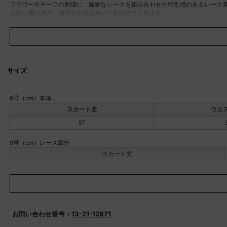
フラワーモチーフの刺繍に、繊細なレースを組み合わせた特別感のあるレース
上品な透け感が、腰回りの体型カバーも叶えてくれます。
タイトスカートは、すとんと落ちる綺麗なIラインシルエットで、単体でも着映
前後どちらでも着用可能な2way仕様で、スタイルアレンジをお楽しみ頂けます
後ろゴム仕様なので、綺麗見えするのに快適な履き心地。
それぞれ単体でも使用する事ができ、様々なアイテムとのレイヤードが可能で
シンプルなトップスと合わせるだけで、バランスよく決まるアイテムです。
サイズ
モデル：162cm
※撮影画像は、光の当たり具合やお使いのモニター設定、お部屋の照明等によ
素材
本体 ポリエステル：100％
9号（cm）本体
裏地 ポリエステル：100％
スカート丈
ウエ
レース部分 綿：58％、ナイロ
87
透け感
レース部分あり
伸縮性
なし
9号（cm）レース部分
原産国
中国
スカート丈
家庭洗濯
本体 可
74
レース部分 手洗い可
ポケット
本体あり
裏地
本体 後ろ部分ゴム仕様
お問い合わせ番号：
13-21-12871