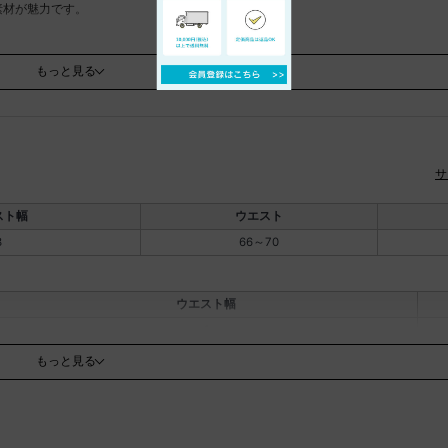
素材が魅力です。
えするデザイン。
。
もっと見る
す。
り実際の商品と色味が異なる場合がございます。商品のカラーはハンギング画像を参
サ
スト幅
ウエスト
ン：42％
3
66～70
ウエスト幅
1
もっと見る