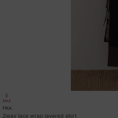
Item
SALE
1
of
FIKA.
36
2way lace wrap layered skirt