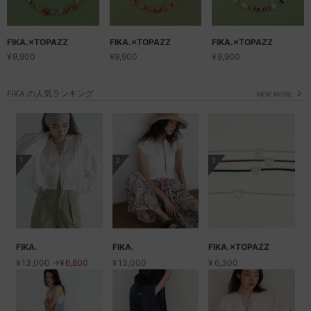
FIKA.×TOPAZZ
FIKA.×TOPAZZ
FIKA.×TOPAZZ
¥
9,900
¥
9,900
¥
9,900
FIKA.の人気ランキング
VIEW MORE
1
2
3
FIKA.
FIKA.
FIKA.×TOPAZZ
¥
13,000 →
¥
6,800
¥
13,000
¥
6,300