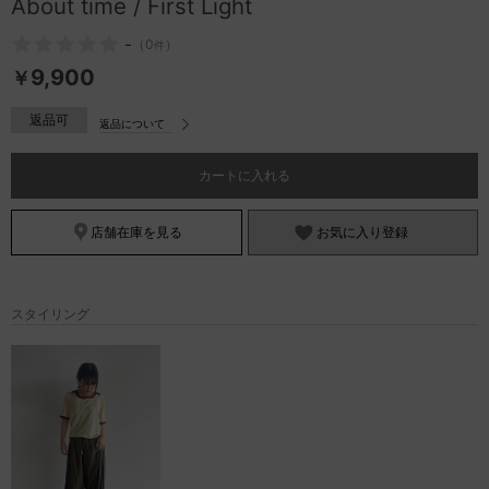
About time / First Light
お問い合わせ
-
（
0
）
件
9,900
￥
返品可
返品について
カートに入れる
店舗在庫を見る
お気に入り登録
スタイリング