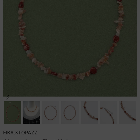
セール商品
スタイリング
特集
NEWS
ブランド一覧
店舗検索
Item
1
of
サイズガイド
7
ご利用ガイド/ヘルプ
FIKA.×TOPAZZ