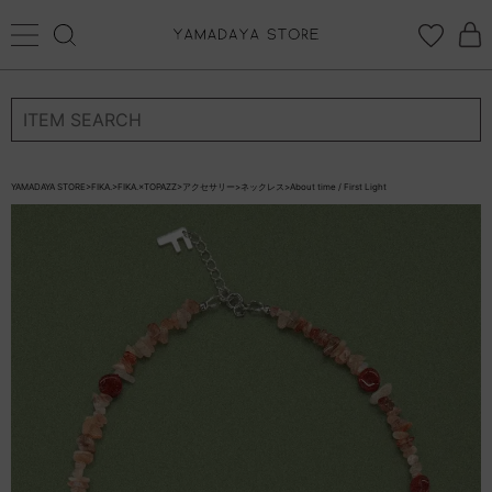
再入荷リクエスト
ログイン
新規会員登録
返品について
カートに入れる
お気に入り登録
再入荷リクエスト停止
×
YAMADAYA STORE
>
FIKA.
>
FIKA.×TOPAZZ
>
アクセサリー
>
ネックレス
>
About time / First Light
お気に入り
ログイン
CATEGORYから探す
STORE BRAND・LABELから探す
すべての商品
新着商品
予約商品