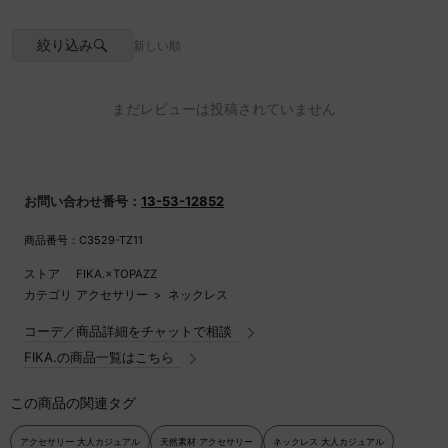
ステンレススチール
原産国
日本
絞り込み
新しい順
天然素材を使用している為、商品によって個体差がございます。予めご了承
下さい。
まだレビューは投稿されていません
お問い合わせ番号：
13-53-12852
商品番号：C3529-TZ11
ストア
FIKA.×TOPAZZ
カテゴリ
アクセサリー
>
ネックレス
コーデ／商品詳細をチャットで相談
FIKA.の商品一覧はこちら
この商品の関連タグ
アクセサリー 大人カジュアル
天然素材 アクセサリー
ネックレス 大人カジュアル