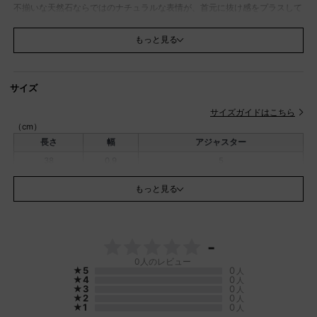
不揃いな天然石ならではのナチュラルな表情が、首元に抜け感をプラスして
くれるデザインです。
首元に沿うコンパクトな長さで、シンプルなトップスに合わせるだけでもコ
もっと見る
ーディネートのアクセントに。
Tシャツやタンクトップでカジュアルに、ブラウスやワンピースでフェミニ
ンにまとめるのもおすすめ。
さりげない遊び心を添えてくれる、デイリー使いにぴったりなアクセサリー
サイズ
です。
サイズガイドはこちら
FIKA.×TOPAZZの別注アイテムシリーズ。
（cm）
TOPAZZで天然パーツなどを使用したネックレスにFIKA.オリジナルの要素を
プラス。
長さ
幅
アジャスター
さりげない『F』のチャームが後ろ姿にもアクセントを。
38
0.9
5
※同シリーズはこちら(
135312851
)
もっと見る
(
135312854
)
(
135312855
)
※ネックレス部分の石の並びはランダムです。
-
※天然石特有のクラック(ヒビ割れ)やインクルージョン(内包物)もあります
が、天然素材ならではの風合いですので、予めご了承下さい。
0
人のレビュー
★5
0
人
★4
0
人
※撮影画像は、光の当たり具合やお使いのモニター設定、お部屋の照明等に
★3
0
人
より実際の商品と色味が異なる場合がございます。
★2
0
人
★1
0
人
素材
天然石