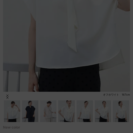
セール商品
スタイリング
特集
NEWS
ブランド一覧
店舗検索
オフホワイト 167cm
Item
1
サイズガイド
of
44
ご利用ガイド/ヘルプ
New color