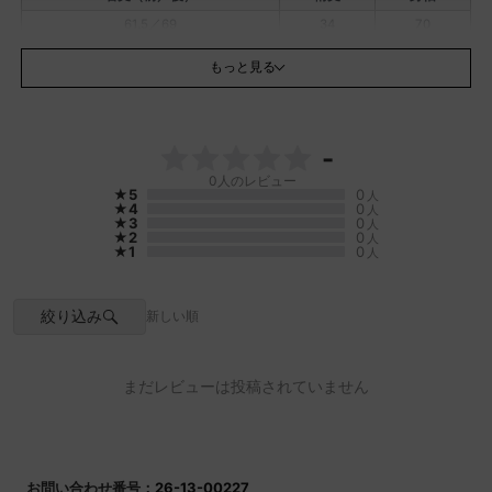
より実際の商品と色味が異なる場合がございます。一番実物に近いお色味は
61.5／69
34
70
生地画像でございます。
※クリーニングネットを使用し、単独洗いをしてください。
もっと見る
※濃色・淡色分け洗い
※アイロン掛けはあて布使用
※この製品はナチュラルなシワ感が出る素材を使用しています。
素材
ポリエステル：100％
-
透け感
オフホワイトあり
0
人のレビュー
アイボリー若干あり
★5
0
人
※インナーのカラー等をお気をつけ下さい
★4
0
人
★3
0
人
伸縮性
あり
★2
0
人
★1
0
人
原産国
日本
家庭洗濯
可
ポケット
なし
絞り込み
新しい順
まだレビューは投稿されていません
お問い合わせ番号：
26-13-00227