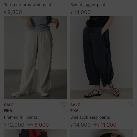
お問い合わせ
Tuck corduroy wide pants
Sweat jogger pants
9,800
14,000
¥
¥
SALE
SALE
FIKA.
FIKA.
Framed frill pants
Side tuck easy pants
12,000 →
6,000
14,000 →
11,200
¥
¥
¥
¥