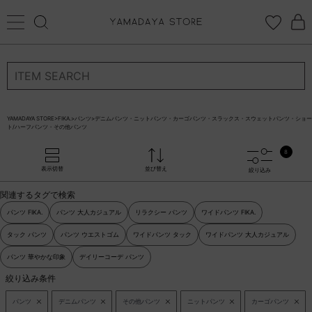
ログイン
新規会員登録
お気に入り登録
YAMADAYA STORE
>
FIKA.
>
パンツ
>
デニムパンツ・ニットパンツ・カーゴパンツ・スラックス・スウェットパンツ・ショー
ト/ハーフパンツ・その他パンツ
お気に入り
ログイン
8
CATEGORYから探す
表示切替
並び替え
絞り込み
関連するタグで検索
STORE BRAND・LABELから探す
パンツ FIKA.
パンツ 大人カジュアル
リラクシー パンツ
ワイドパンツ FIKA.
タック パンツ
パンツ ウエストゴム
ワイドパンツ タック
ワイドパンツ 大人カジュアル
すべての商品
パンツ 華やかな印象
デイリーコーデ パンツ
新着商品
絞り込み条件
パンツ
デニムパンツ
その他パンツ
ニットパンツ
カーゴパンツ
予約商品