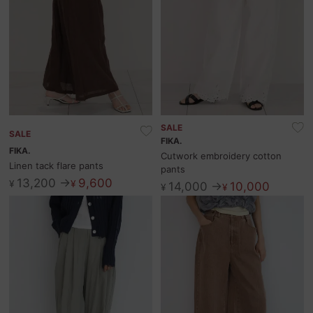
SALE
SALE
FIKA.
FIKA.
Cutwork embroidery cotton
Linen tack flare pants
pants
13,200 →
9,600
¥
¥
14,000 →
10,000
¥
¥