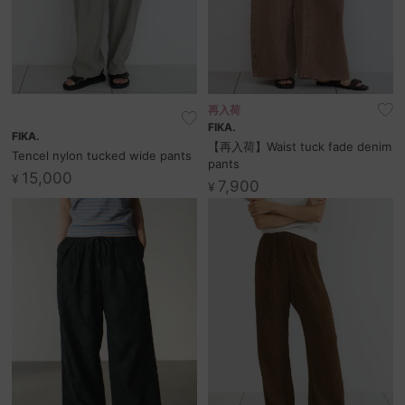
再入荷
FIKA.
FIKA.
【再入荷】Waist tuck fade denim
Tencel nylon tucked wide pants
pants
15,000
¥
7,900
¥