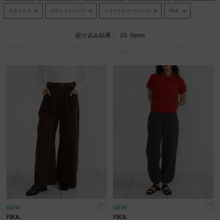
スラックス
スウェットパンツ
ショート/ハーフパンツ
FIKA.
セール商品
絞り込み結果：
35
items
FIKA.のパンツ
・
デニムパンツ
・
その他パンツ
・
ニットパンツ
・
カーゴパンツ
・
スラックス
・
スウェットパンツ
・
スタイリング
ショート/ハーフパンツの商品一覧
特集
NEWS
ブランド一覧
店舗検索
サイズガイド
ご利用ガイド/ヘルプ
NEW
NEW
FIKA.
FIKA.