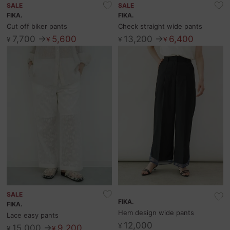
SALE
SALE
FIKA.
FIKA.
Cut off biker pants
Check straight wide pants
7,700 →
5,600
13,200 →
6,400
¥
¥
¥
¥
SALE
FIKA.
FIKA.
Hem design wide pants
Lace easy pants
12,000
¥
15,000 →
9,200
¥
¥