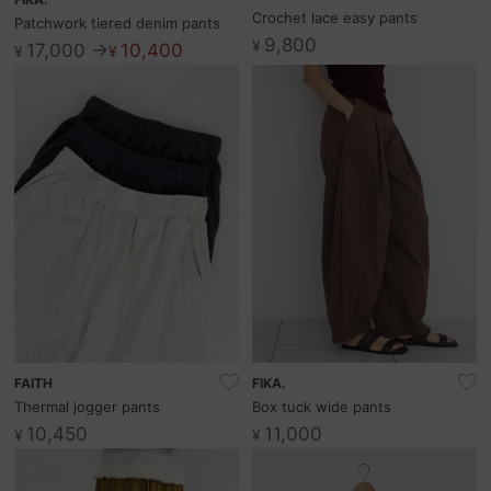
Crochet lace easy pants
Patchwork tiered denim pants
9,800
¥
17,000 →
10,400
¥
¥
FAITH
FIKA.
Thermal jogger pants
Box tuck wide pants
10,450
11,000
¥
¥