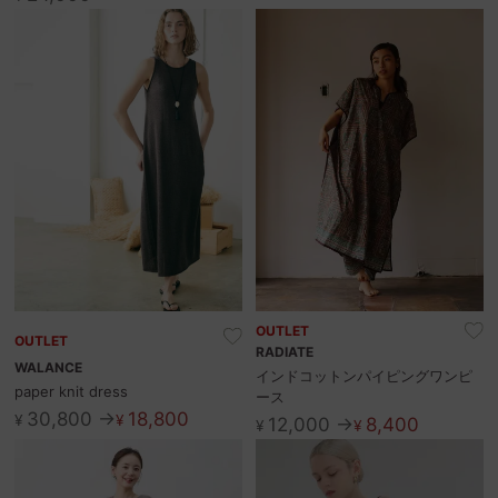
OUTLET
OUTLET
RADIATE
WALANCE
インドコットンパイピングワンピ
paper knit dress
ース
30,800 →
18,800
¥
¥
12,000 →
8,400
¥
¥