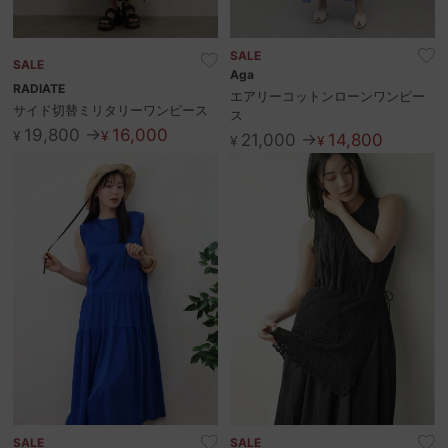
SALE
SALE
Aga
RADIATE
エアリーコットンローンワンピー
サイド切替ミリタリーワンピース
ス
19,800 →
16,000
¥
¥
21,000 →
14,800
¥
¥
SALE
SALE