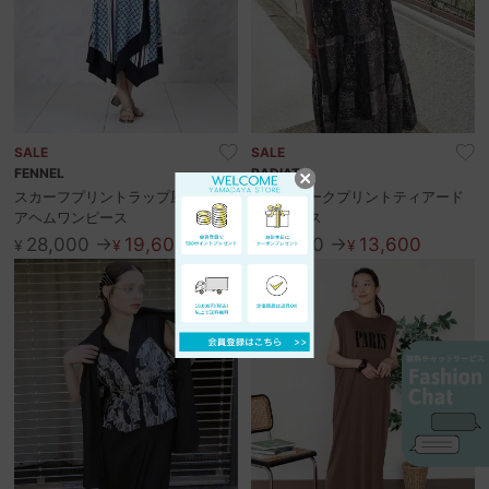
SALE
SALE
FENNEL
RADIATE
スカーフプリントラップ風スクエ
パッチワークプリントティアード
アヘムワンピース
ワンピース
28,000 →
19,600
18,900 →
13,600
¥
¥
¥
¥