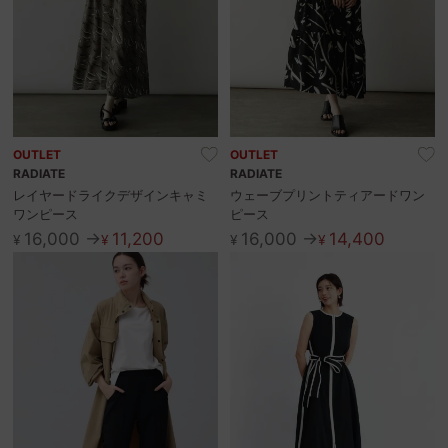
OUTLET
OUTLET
RADIATE
RADIATE
レイヤードライクデザインキャミ
ウェーブプリントティアードワン
ワンピース
ピース
16,000 →
11,200
16,000 →
14,400
¥
¥
¥
¥