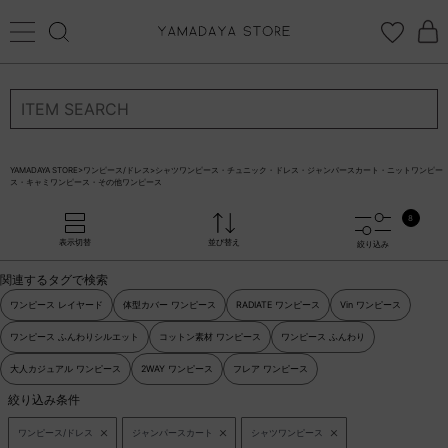
ログイン
新規会員登録
お気に入り登録
YAMADAYA STORE
>
ワンピース/ドレス
>
シャツワンピース・チュニック・ドレス・ジャンパースカート・ニットワンピー
ス・キャミワンピース・その他ワンピース
お気に入り
ログイン
8
CATEGORYから探す
表示切替
並び替え
絞り込み
関連するタグで検索
STORE BRAND・LABELから探す
ワンピース レイヤード
体型カバー ワンピース
RADIATE ワンピース
Vin ワンピース
ワンピース ふんわりシルエット
コットン素材 ワンピース
ワンピース ふんわり
すべての商品
大人カジュアル ワンピース
2WAY ワンピース
フレア ワンピース
新着商品
絞り込み条件
ワンピース/ドレス
ジャンパースカート
シャツワンピース
予約商品