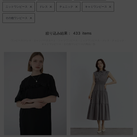
ニットワンピース
ドレス
チュニック
キャミワンピース
セール商品
その他ワンピース
スタイリング
絞り込み結果：
433
items
ワンピース/ドレス
・
ジャンパースカート
・
シャツワンピース
・
ニットワンピース
・
ドレス
・
チュニック
・
キャミワンピース
・
その他ワンピースの商品一覧
特集
NEWS
ブランド一覧
店舗検索
サイズガイド
ご利用ガイド/ヘルプ