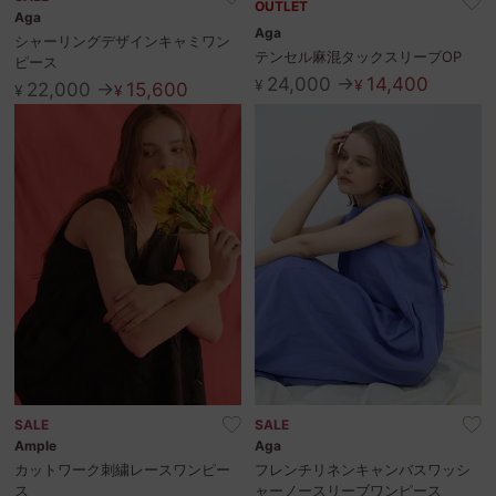
OUTLET
Aga
Aga
シャーリングデザインキャミワン
テンセル麻混タックスリーブOP
ピース
24,000 →
14,400
¥
¥
22,000 →
15,600
¥
¥
SALE
SALE
Ample
Aga
カットワーク刺繍レースワンピー
フレンチリネンキャンバスワッシ
ス
ャーノースリーブワンピース