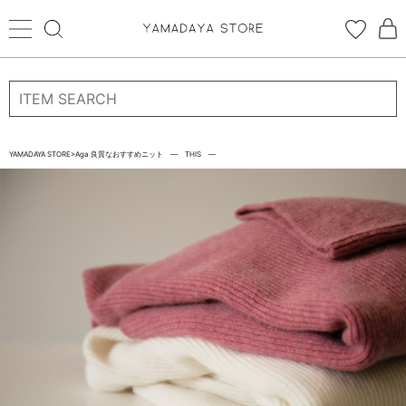
ログイン
新規会員登録
YAMADAYA STORE
>
Aga 良質なおすすめニット ― THIS ―
お気に入り
CATEGORYから探す
STORE BRAND・LABELから探す
すべての商品
新着商品
予約商品