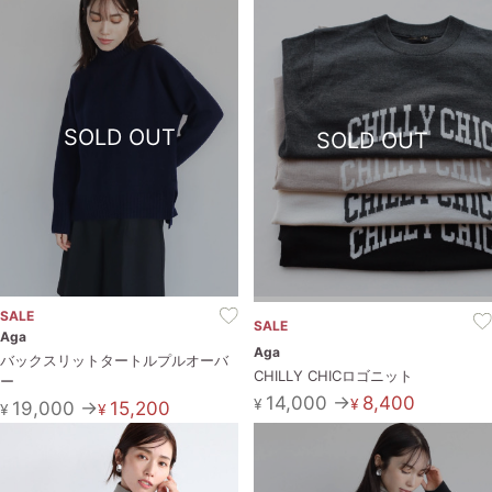
SOLD OUT
SOLD OUT
SALE
SALE
Aga
Aga
バックスリットタートルプルオーバ
CHILLY CHICロゴニット
ー
14,000 →
8,400
¥
¥
19,000 →
15,200
¥
¥