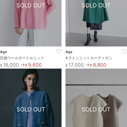
SOLD OUT
SOLD OUT
Aga
Aga
圧縮ウールタートルニット
Aラインニットカーディガン
16,000 →
9,600
17,000 →
8,800
¥
¥
¥
¥
SOLD OUT
SOLD OUT