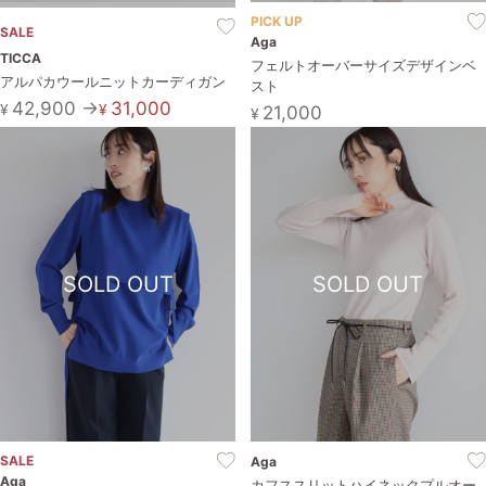
PICK UP
SALE
Aga
TICCA
フェルトオーバーサイズデザインベ
アルパカウールニットカーディガン
スト
42,900 →
31,000
¥
¥
21,000
¥
SOLD OUT
SOLD OUT
SALE
Aga
Aga
カフススリットハイネックプルオー