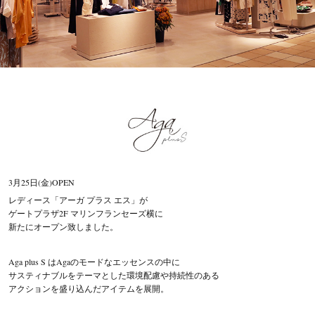
セール商品
スタイリング
特集
NEWS
ブランド一覧
3月25日(金)OPEN
レディース「アーガ プラス エス」が
ゲートプラザ2F マリンフランセーズ横に
店舗検索
新たにオープン致しました。
サイズガイド
Aga plus S はAgaのモードなエッセンスの中に
サスティナブルをテーマとした環境配慮や持続性のある
ご利用ガイド/ヘルプ
アクションを盛り込んだアイテムを展開。