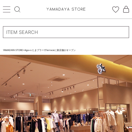
ログイン
新規会員登録
YAMADAYA STORE
>
Aga+s たまプラーザterraceに新店舗がオープン
お気に入り
CATEGORYから探す
STORE BRAND・LABELから探す
すべての商品
新着商品
予約商品