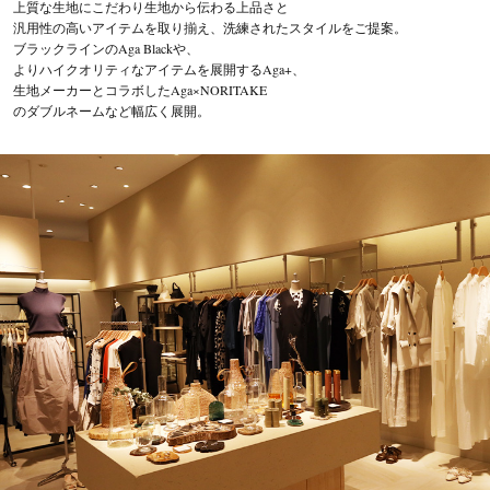
上質な生地にこだわり生地から伝わる上品さと
お問い合わせ
汎用性の高いアイテムを取り揃え、洗練されたスタイルをご提案。
ブラックラインのAga Blackや、
よりハイクオリティなアイテムを展開するAga+、
生地メーカーとコラボしたAga×NORITAKE
のダブルネームなど幅広く展開。