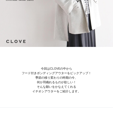
セール商品
スタイリング
特集
NEWS
ブランド一覧
今回はCLOVEの中から
フード付きボンディングアウターをピックアップ！
店舗検索
季節の移り変わりの時期の今、
何か羽織れるものが欲しい！
そんな願いをかなえてくれる
サイズガイド
イチオシアウターをご紹介します。
ご利用ガイド/ヘルプ