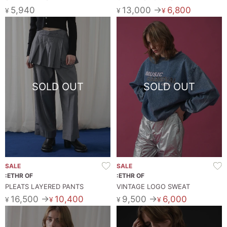
5,940
13,000 →
6,800
¥
¥
¥
SOLD OUT
SOLD OUT
SALE
SALE
:ETHR OF
:ETHR OF
PLEATS LAYERED PANTS
VINTAGE LOGO SWEAT
16,500 →
10,400
9,500 →
6,000
¥
¥
¥
¥