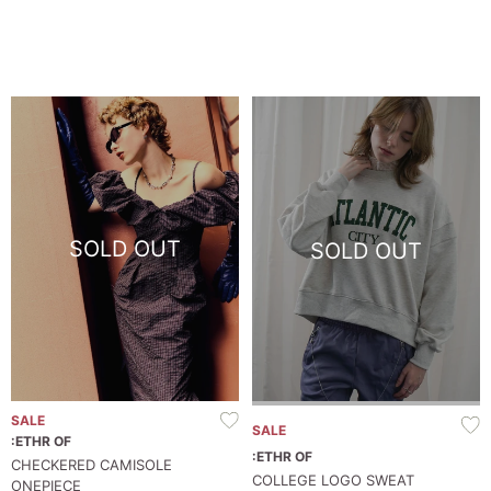
お問い合わせ
SOLD OUT
SOLD OUT
SALE
SALE
:ETHR OF
:ETHR OF
CHECKERED CAMISOLE
COLLEGE LOGO SWEAT
ONEPIECE