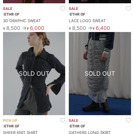
SALE
SALE
:ETHR OF
:ETHR OF
3D GRAPHIC SWEAT
LACE LOGO SWEAT
8,500 →
6,000
8,500 →
6,400
¥
¥
¥
¥
SOLD OUT
SOLD OUT
PICK UP
SALE
:ETHR OF
:ETHR OF
SHEER KNIT SHIRT
GATHERS LONG SKIRT