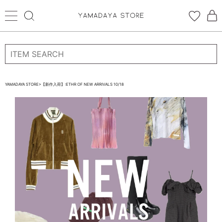
ログイン
新規会員登録
YAMADAYA STORE
>
【新作入荷】:ETHR OF NEW ARRIVALS 10/18
お気に入り
CATEGORYから探す
STORE BRAND・LABELから探す
すべての商品
新着商品
予約商品