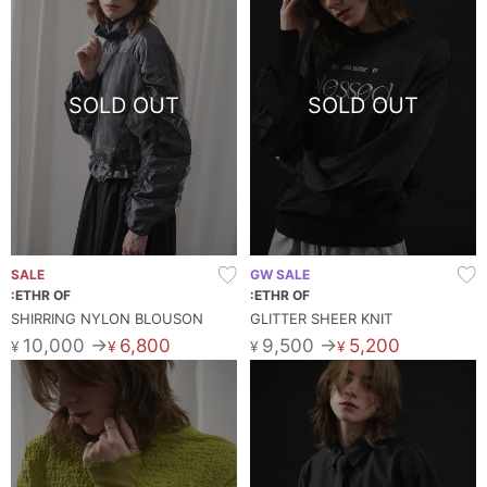
SOLD OUT
SOLD OUT
SALE
GW SALE
:ETHR OF
:ETHR OF
SHIRRING NYLON BLOUSON
GLITTER SHEER KNIT
10,000 →
6,800
9,500 →
5,200
¥
¥
¥
¥