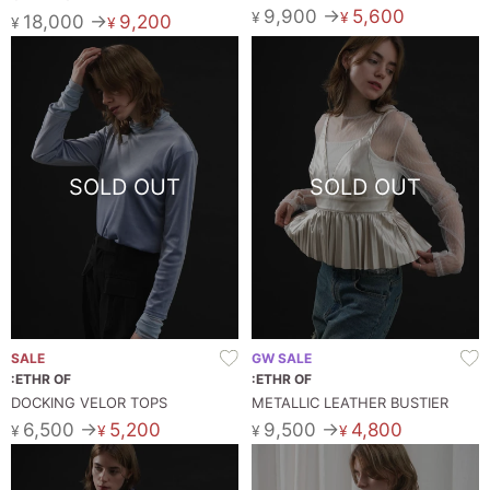
9,900 →
5,600
¥
¥
18,000 →
9,200
¥
¥
SOLD OUT
SOLD OUT
SALE
GW SALE
:ETHR OF
:ETHR OF
DOCKING VELOR TOPS
METALLIC LEATHER BUSTIER
6,500 →
5,200
9,500 →
4,800
¥
¥
¥
¥