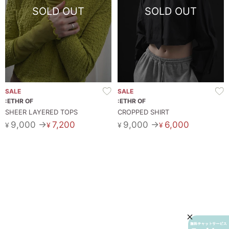
SOLD OUT
SOLD OUT
SALE
SALE
:ETHR OF
:ETHR OF
SHEER LAYERED TOPS
CROPPED SHIRT
9,000 →
7,200
9,000 →
6,000
¥
¥
¥
¥