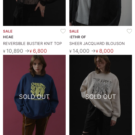
SALE
SALE
HCAE
:ETHR OF
REVERSIBLE BUSTIER KNIT TOP
SHEER JACQUARD BLOUSON
10,890 →
6,800
14,000 →
8,000
¥
¥
¥
¥
SOLD OUT
SOLD OUT