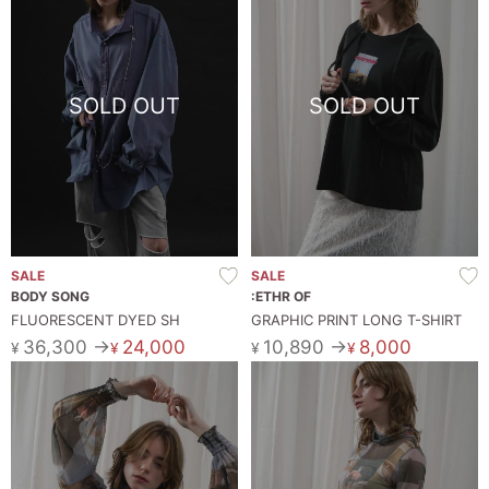
SOLD OUT
SOLD OUT
SALE
SALE
BODY SONG
:ETHR OF
FLUORESCENT DYED SH
GRAPHIC PRINT LONG T-SHIRT
36,300 →
24,000
10,890 →
8,000
¥
¥
¥
¥