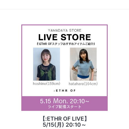
【
:ETHR OF LIVE
】
5/15(月) 20:10～