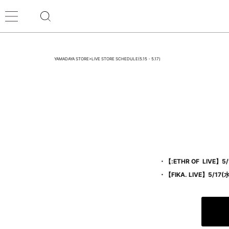
YAMADAYA STORE
>
LIVE STORE SCHEDULE(5.15・5.17)
・【:ETHR OF LIVE】5/
・【FIKA. LIVE】5/17(水