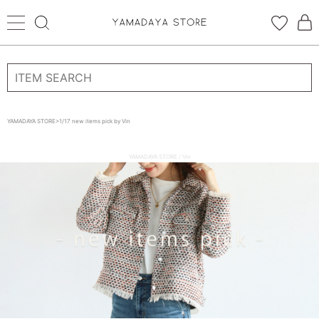
ログイン
新規会員登録
YAMADAYA STORE
>
1/17 new items pick by Vin
お気に入り
YAMADAYA STORE / Vin
CATEGORYから探す
STORE BRAND・LABELから探す
すべての商品
新着商品
予約商品