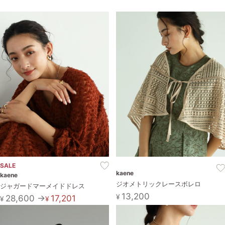
セール商品
スタイリング
特集
NEWS
ブランド一覧
店舗検索
SALE
kaene
kaene
サイズガイド
ジオメトリックレースボレロ
ジャガードマーメイドドレス
13,200
¥
28,600 →
17,201
¥
¥
ご利用ガイド/ヘルプ