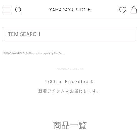
ログイン
新規会員登録
YAMADAYA STORE
>
9/30 new items pick by RireFete
お気に入り
YAMADAYA STORE / Vin
CATEGORYから探す
9/30up! RireFeteより
新着アイテムをお届けします。
STORE BRAND・LABELから探す
すべての商品
商品一覧
新着商品
予約商品