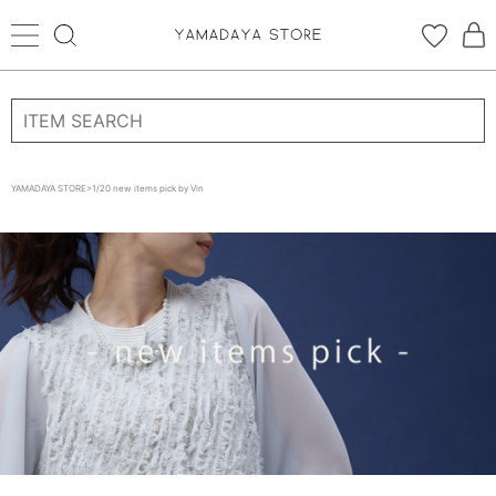
ログイン
新規会員登録
YAMADAYA STORE
>
1/20 new items pick by Vin
お気に入り
CATEGORYから探す
STORE BRAND・LABELから探す
すべての商品
新着商品
予約商品