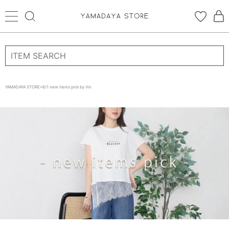
ログイン
新規会員登録
YAMADAYA STORE
>
6/1 new items pick by Vin
お気に入り
CATEGORYから探す
STORE BRAND・LABELから探す
すべての商品
新着商品
予約商品