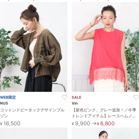
WEB限定
SALE
NUS
Vin
コットンドビータックデザインブル
【新色ピンク、グレー追加！／今季
ゾン
トレンドアイテム】レースヘムノー
スリーブトップス
16,500
9,900 →
6,800
¥
¥
¥