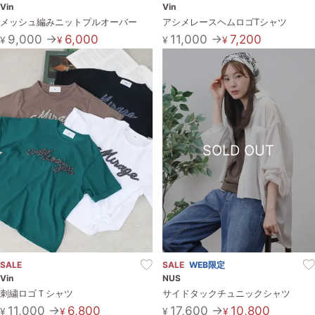
Vin
Vin
メッシュ編みニットプルオーバー
アシメレースヘムロゴTシャツ
9,000 →
6,000
11,000 →
7,200
¥
¥
¥
¥
SOLD OUT
SALE
SALE
WEB限定
Vin
NUS
刺繍ロゴＴシャツ
サイドタックチュニックシャツ
11,000 →
6,800
17,600 →
10,800
¥
¥
¥
¥