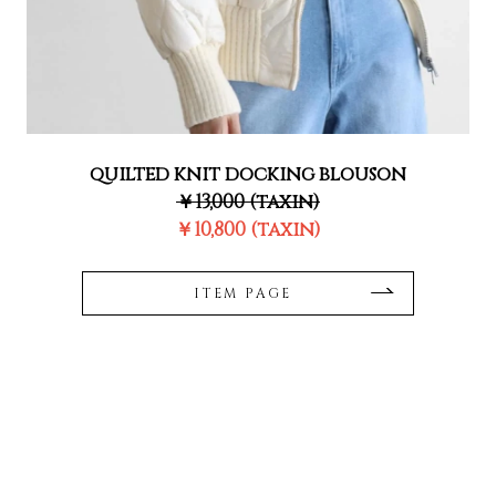
quilted knit docking blouson
￥13,000 (taxin)
￥10,800 (taxin)
ITEM PAGE