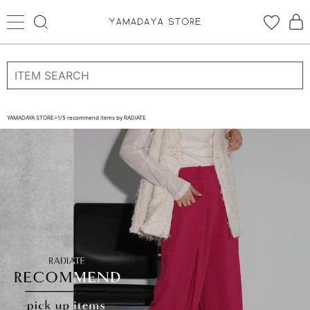
ログイン
新規会員登録
YAMADAYA STORE
>
1/5 recommend items by RADIATE
お気に入り
CATEGORYから探す
STORE BRAND・LABELから探す
すべての商品
新着商品
予約商品