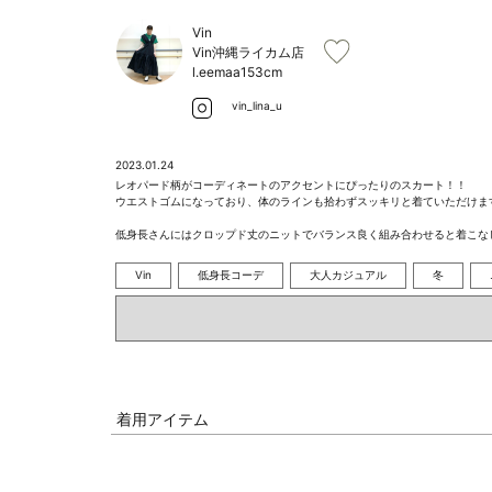
Vin
Vin沖縄ライカム店
l.eemaa
153cm
vin_lina_u
2023.01.24
レオパード柄がコーディネートのアクセントにぴったりのスカート！！

ウエストゴムになっており、体のラインも拾わずスッキリと着ていただけます！
低身長さんにはクロップド丈のニットでバランス良く組み合わせると着こな
Vin
低身長コーデ
大人カジュアル
冬
着用アイテム