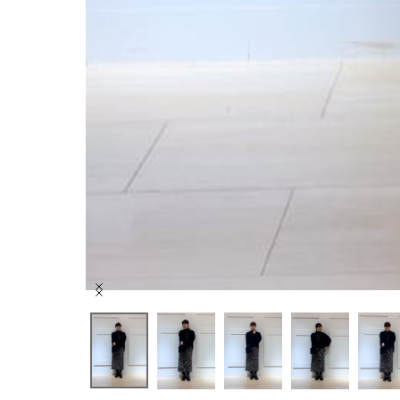
Item
1
of
6