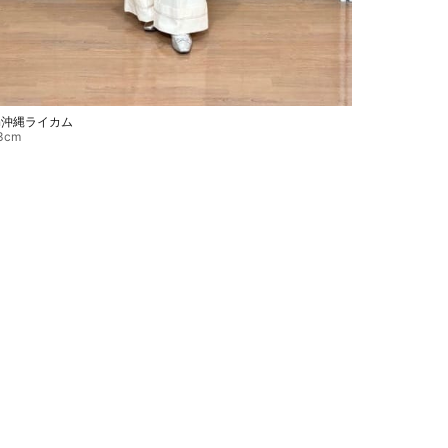
in沖縄ライカム
3cm