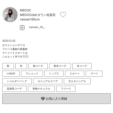
お問い合わせ
MEDOC
MEDOCゆめタウン佐賀店
natsuki
165cm
natsuki__19__
2023.12.02
ホワイトコーデ🤍🫧

フリース素材の異素材

マーメイドスカートは

シルエット💯です❤️‍🔥❤️‍🔥
秋
冬
秋コーデ
秋冬コーデ
冬コーデ
LASUD
ラシュッド
トップス
スカート
ブーツ
ショルダーバッグ
カジュアルコーデ
大人カジュアル
高身長コーデ
骨格ナチュラル
フリース
お気に入り登録