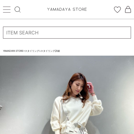
ログイン
新規会員登録
お気に入り登録
YAMADAYA STORE
>
スタイリング
>
スタイリング詳細
お気に入り
ログイン
CATEGORYから探す
STORE BRAND・LABELから探す
すべての商品
新着商品
予約商品