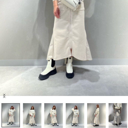
セール商品
スタイリング
特集
NEWS
ブランド一覧
店舗検索
Item
サイズガイド
1
of
10
ご利用ガイド/ヘルプ