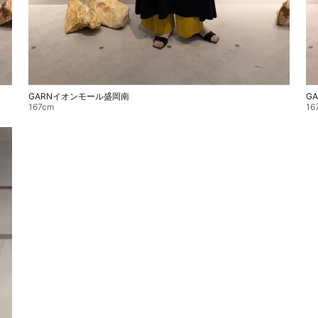
GARNイオンモール盛岡南
G
167cm
16