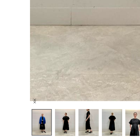
Item
1
of
9