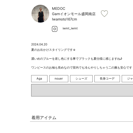
MEDOC
Garnイオンモール盛岡南店
Iwamoto
167cm
iwmt_iwmt
2024.04.20
夏のお出かけスタイリングです☺︎

濃いめのブルーを差し色にする事でブラックも夏仕様に感じますね♪

ワンピースのお袖も長めなので室内でも冷んやりしちゃう二の腕も安心です
Aga
nouer
シューズ
長身コーデ
ジャ
着用アイテム