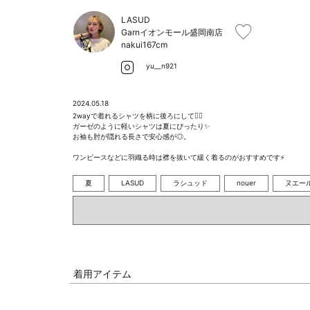
LASUD
Garnイオンモール盛岡南店
nakui
167cm
yu__n921
2024.05.18
2wayで着れるシャツを柄に後ろにして🙆‍♀️ 

ガーゼのように軽いシャツは夏にぴったり✨　

お袖も肘が隠れる長さで安心感が◎。　

ワンピースなどに羽織る時は襟を抜いて緩く着るのがおすすめです⚡️
夏
LASUD
ラシュッド
nouer
ヌエー
着用アイテム