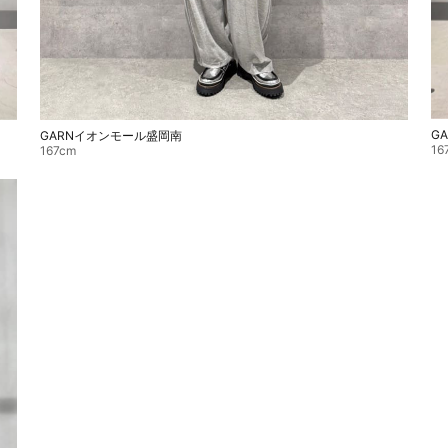
G
GARNイオンモール盛岡南
16
167cm