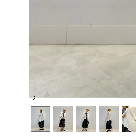
Item
1
of
10