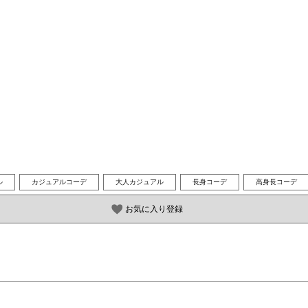
ル
カジュアルコーデ
大人カジュアル
長身コーデ
高身長コーデ
お気に入り登録