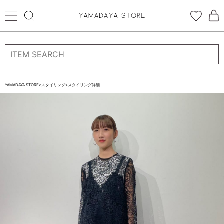
ログイン
新規会員登録
お気に入り登録
YAMADAYA STORE
>
スタイリング
>
スタイリング詳細
お気に入り
ログイン
CATEGORYから探す
STORE BRAND・LABELから探す
すべての商品
新着商品
予約商品