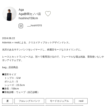
お問い合わせ
Aga
Aga静岡セノバ店
hoshino
159cm
___hoshi1015
2024.06.22
Adonisis × resilによる、クリエイティブカットデザインドレス。

光沢のあるサテンパンツをレイヤードし、綺麗目モードなスタイリングに。

レースとカットワンピースは、別々で着用頂けるので、フォーマルな場は勿論、普段使いもしや
すいアイテムです。

bag...店頭商品

■通常サイズ

　トップス：S.M

　ボトムス：S

　シューズ：23.5cm

■身長：159cm

■骨格診断：ウェーブ（自己診断）
夏
フルレングスパンツ
モードカジュアル
resil