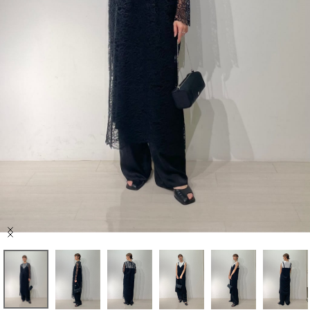
セール商品
スタイリング
特集
NEWS
ブランド一覧
店舗検索
Item
サイズガイド
1
of
10
ご利用ガイド/ヘルプ