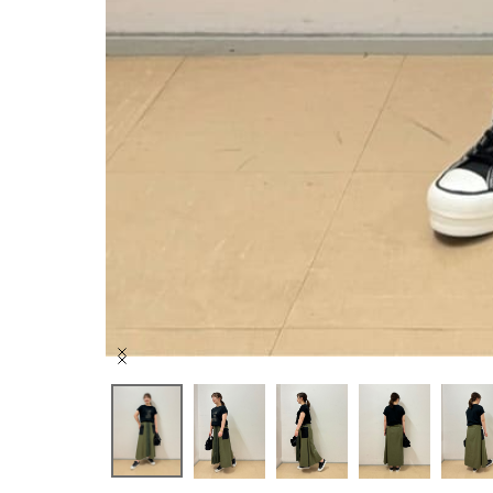
Item
1
of
10