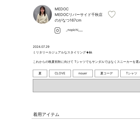
MEDOC
MEDOCリバーサイド千秋店
のがなつ
167cm
_nopichi___
2024.07.29
ミリタリーカジュアルなスタイリング🌵🎱

これからの晩夏初秋に向けて Tシャツでもサンダルではなくスニーカーを
夏
CLOVE
nouer
夏コーデ
Tシャツ
着用アイテム