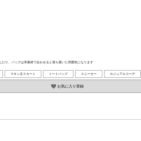
選んだり、バッグは革素材で合わせると落ち着いた雰囲気になります
マキシ丈スカート
トートバッグ
スニーカー
カジュアルコーデ
お気に入り登録