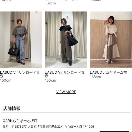
162cm
LASUDナゴヤドーム前
LASUD Vinサンロード青
LASUD Vinサンロード青
森
森
168cm
150cm
150cm
VIEW MORE
店舗情報
GARNららぽーと堺店
住所：〒5878577 大阪府堺市美原区黒山22-1 ららぽーと堺 1F 1206