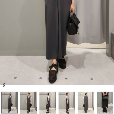
セール商品
スタイリング
特集
NEWS
ブランド一覧
店舗検索
Item
サイズガイド
1
of
6
ご利用ガイド/ヘルプ