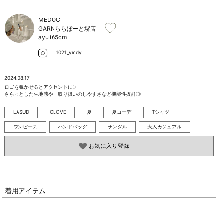
お問い合わせ
MEDOC
GARNららぽーと堺店
ayu
165cm
1021_ymdy
2024.08.17
ロゴを覗かせるとアクセントに✨

さらっとした生地感や、取り扱いのしやすさなど機能性抜群◎
LASUD
CLOVE
夏
夏コーデ
Tシャツ
ワンピース
ハンドバッグ
サンダル
大人カジュアル
お気に入り登録
着用アイテム