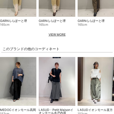
GARNららぽーと堺
GARNららぽーと堺
GARNららぽーと堺
165cm
165cm
165cm
VIEW MORE
このブランドの他のコーディネート
LASUD・Petit Maisonイ
MEDOCイオンモール高岡
LASUDイオンモール直方
オンモール水戸内原
157cm
153cm