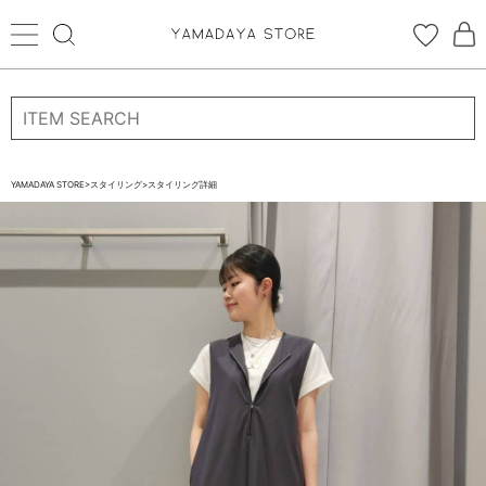
ログイン
新規会員登録
お気に入り登録
YAMADAYA STORE
>
スタイリング
>
スタイリング詳細
お気に入り
ログイン
CATEGORYから探す
STORE BRAND・LABELから探す
すべての商品
新着商品
予約商品