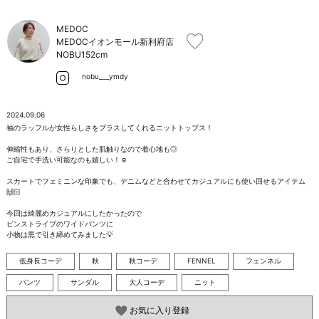
お問い合わせ
MEDOC
MEDOCイオンモール新利府店
NOBU
152cm
nobu___ymdy
2024.09.06
袖のラッフルが女性らしさをプラスしてくれるニットトップス！

伸縮性もあり、さらりとした肌触りなので着心地も◎  

ご自宅で手洗い可能なのも嬉しい！☺️

スカートでフェミニンな印象でも、デニムなどと合わせてカジュアルにも使い回せるアイテム
🙌🏻

今回は綺麗めカジュアルにしたかったので

ピンストライプのワイドパンツに

小物は黒で引き締めてみました💡
低身長コーデ
秋
秋コーデ
FENNEL
フェンネル
パンツ
サンダル
大人コーデ
ニット
お気に入り登録