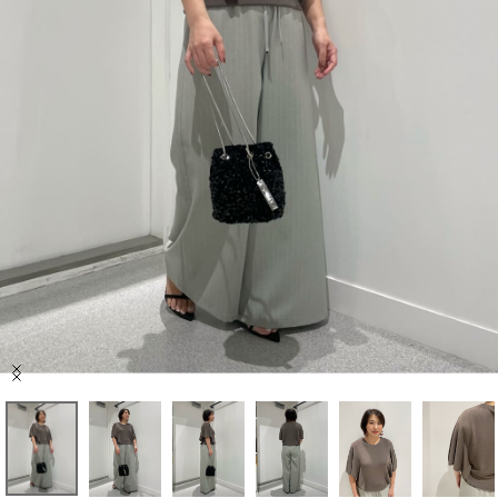
セール商品
スタイリング
特集
NEWS
ブランド一覧
店舗検索
Item
サイズガイド
1
of
9
ご利用ガイド/ヘルプ