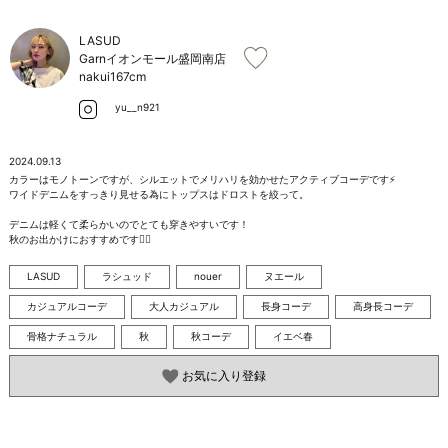
お問い合わせ
LASUD
Garnイオンモール盛岡南店
nakui
167cm
yu__n921
2024.09.13
カラーはモノトーンですが、シルエットでメリハリを効かせたアクティブコーデです⚡️ 

ワイドデニムをすっきり見せる為にトップスはドロストを絞って。　

デニムは軽くて柔らかいのでとても穿きやすいです！　

秋のお出かけにおすすめです🙆‍♀️
LASUD
ラシュッド
nouer
ヌエール
カジュアルコーデ
大人カジュアル
長身コーデ
高身長コーデ
骨格ナチュラル
秋
秋コーデ
イエベ春
お気に入り登録