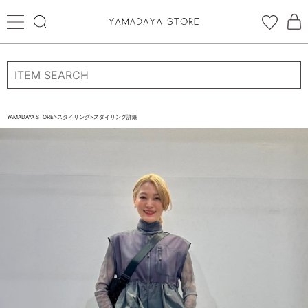
ログイン
新規会員登録
お気に入り登録
YAMADAYA STORE
>
スタイリング
>
スタイリング詳細
お気に入り
ログイン
CATEGORYから探す
STORE BRAND・LABELから探す
すべての商品
新着商品
予約商品