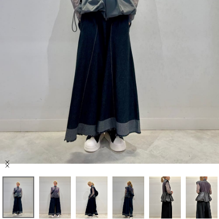
セール商品
スタイリング
特集
NEWS
ブランド一覧
店舗検索
Item
サイズガイド
1
of
10
ご利用ガイド/ヘルプ