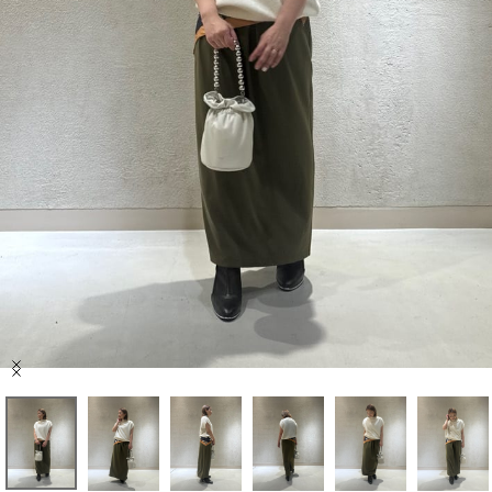
セール商品
スタイリング
特集
NEWS
ブランド一覧
店舗検索
Item
サイズガイド
1
of
6
ご利用ガイド/ヘルプ