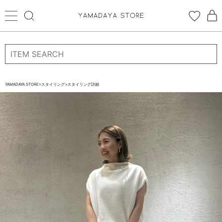
ログイン
新規会員登録
お気に入り登録
YAMADAYA STORE
>
スタイリング
>
スタイリング詳細
お気に入り
ログイン
CATEGORYから探す
STORE BRAND・LABELから探す
すべての商品
新着商品
予約商品