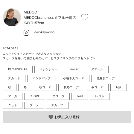
お問い合わせ
MEDOC
MEDOCbrancheエミフル松前店
KAYO
157cm
ooxxkayoxxoo
2024.09.13
ニット×タイトスカートで大人なスタイル✨

スカーフを巻いて腰まわりのカバーとスタイリングのアクセントに🤍
PECHINCHAR
ペシンシャー
nouer
ヌエール
スカート
ハンドバッグ
小柄さんコーデ
低身長コーデ
秋
冬
秋コーデ
秋冬コーデ
冬コーデ
Aga
アーガ
CLOVE
クローヴ
resil
レジル
ニット
ブーツ
スカーフ
お気に入り登録