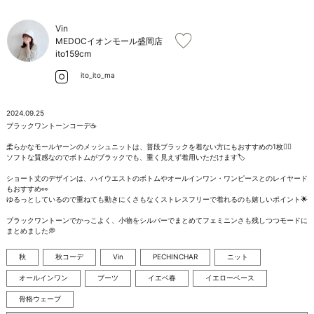
お問い合わせ
Vin
MEDOCイオンモール盛岡店
ito
159cm
ito_ito_ma
2024.09.25
ブラックワントーンコーデ☕️

柔らかなモールヤーンのメッシュニットは、普段ブラックを着ない方にもおすすめの1枚☝🏻

ソフトな質感なのでボトムがブラックでも、重く見えず着用いただけます🏷

ショート丈のデザインは、ハイウエストのボトムやオールインワン・ワンピースとのレイヤード
もおすすめ👀

ゆるっとしているので重ねても動きにくさもなくストレスフリーで着れるのも嬉しいポイント🌟

ブラックワントーンでかっこよく、小物をシルバーでまとめてフェミニンさも残しつつモードに
まとめました💭
秋
秋コーデ
Vin
PECHINCHAR
ニット
オールインワン
ブーツ
イエベ春
イエローベース
骨格ウェーブ