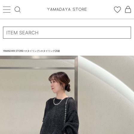
ログイン
新規会員登録
お気に入り登録
YAMADAYA STORE
>
スタイリング
>
スタイリング詳細
お気に入り
ログイン
CATEGORYから探す
STORE BRAND・LABELから探す
すべての商品
新着商品
予約商品