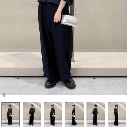
セール商品
スタイリング
特集
NEWS
ブランド一覧
店舗検索
Item
サイズガイド
1
of
10
ご利用ガイド/ヘルプ