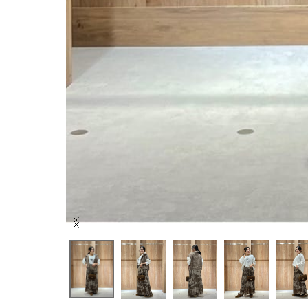
Item
1
of
7