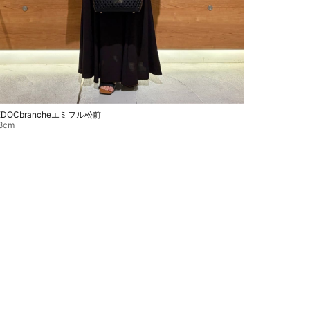
EDOCbrancheエミフル松前
8cm