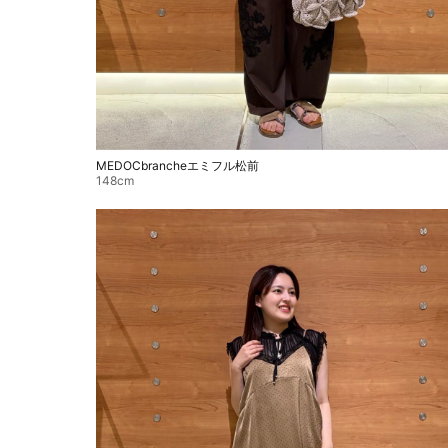
MEDOCbrancheエミフル松前
148cm