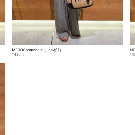
MEDOCbrancheエミフル松前
M
148cm
14