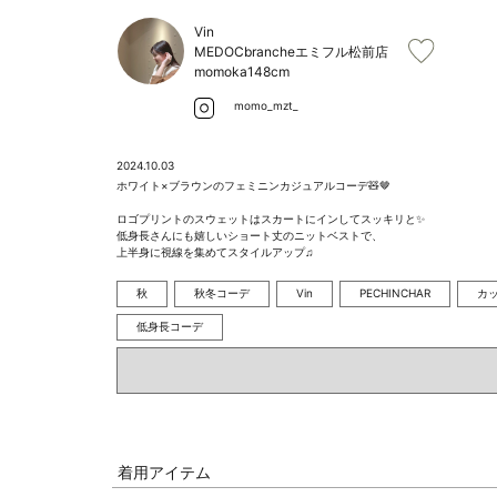
Vin
MEDOCbrancheエミフル松前店
momoka
148cm
momo_mzt_
2024.10.03
ホワイト×ブラウンのフェミニンカジュアルコーデ🧸🤎

ロゴプリントのスウェットはスカートにインしてスッキリと✨

低身長さんにも嬉しいショート丈のニットベストで、

上半身に視線を集めてスタイルアップ♫
秋
秋冬コーデ
Vin
PECHINCHAR
カ
低身長コーデ
着用アイテム