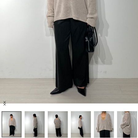
セール商品
スタイリング
特集
NEWS
ブランド一覧
店舗検索
Item
サイズガイド
1
of
10
ご利用ガイド/ヘルプ