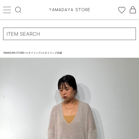
ログイン
新規会員登録
お気に入り登録
YAMADAYA STORE
>
スタイリング
>
スタイリング詳細
お気に入り
ログイン
CATEGORYから探す
STORE BRAND・LABELから探す
すべての商品
新着商品
予約商品