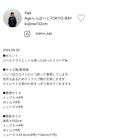
お問い合わせ
Aga
AgaららぽーとTOKYO-BAY
kojima
152cm
kojima_aga
2024.09.30
●ポイント

ゴールドラメニットを使ったゆったりコーデ💫

●サイズ感/着用感

パンツはウエストひとつ折って着用しています。

光沢もあるためストライプ柄が主張しすぎず、

ストレートな形のためすっきり見せてくれます☺︎

●着用サイズ

トップス→9号

ボトム→9号

シューズ→9号

●普段サイズ

身長→152cm

トップス→9号

ボトム→9号

シューズ→23.5cm(9号)〜24cm(11号)