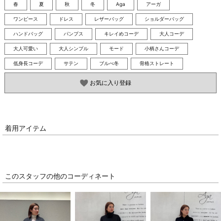
春
夏
秋
冬
Aga
アーガ
ワンピース
ドレス
レザーバッグ
ショルダーバッグ
ハンドバッグ
パンプス
キレイめコーデ
大人コーデ
大人可愛い
大人シンプル
モード
小柄さんコーデ
低身長コーデ
サテン
ブルべ冬
骨格ストレート
お気に入り登録
着用アイテム
このスタッフの他のコーディネート