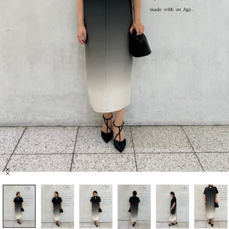
セール商品
スタイリング
特集
NEWS
ブランド一覧
店舗検索
Item
サイズガイド
1
of
9
ご利用ガイド/ヘルプ