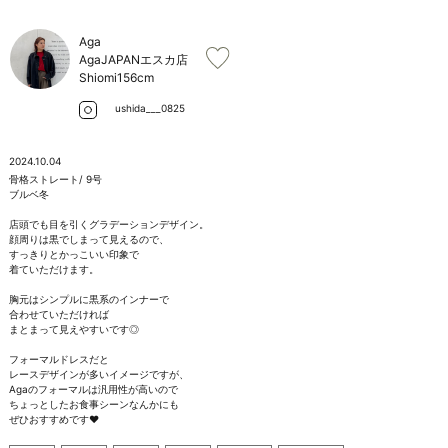
お問い合わせ
Aga
AgaJAPANエスカ店
Shiomi
156cm
ushida___0825
2024.10.04
骨格ストレート/ 9号

ブルベ冬

店頭でも目を引くグラデーションデザイン。

顔周りは黒でしまって見えるので、

すっきりとかっこいい印象で

着ていただけます。

胸元はシンプルに黒系のインナーで

合わせていただければ

まとまって見えやすいです◎

フォーマルドレスだと

レースデザインが多いイメージですが、

Agaのフォーマルは汎用性が高いので

ちょっとしたお食事シーンなんかにも

ぜひおすすめです❤︎