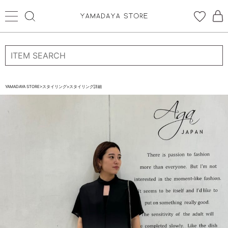
ログイン
新規会員登録
お気に入り登録
YAMADAYA STORE
>
スタイリング
>
スタイリング詳細
お気に入り
ログイン
CATEGORYから探す
STORE BRAND・LABELから探す
すべての商品
新着商品
予約商品