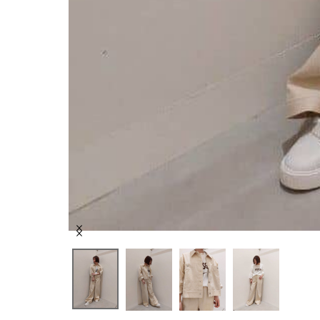
Item
1
of
4