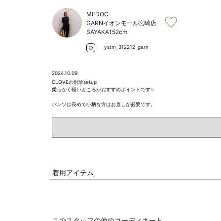
MEDOC
GARNイオンモール宮崎店
SAYAKA
152cm
ystm_312212_garn
2024.10.09
CLOVEの別珍setup

柔らかく軽いところがおすすめポイントです✨

パンツは長めで小柄な方はお直しが必要です。
着用アイテム
このスタッフの他のコーディネート