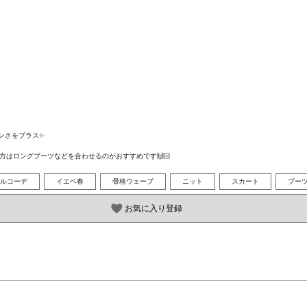
さをプラス✨

方はロングブーツなどを合わせるのがおすすめです🙌🏻
ルコーデ
イエベ春
骨格ウェーブ
ニット
スカート
ブー
お気に入り登録