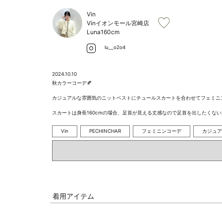
Vin
Vinイオンモール宮崎店
Luna
160cm
lu__o2o4
2024.10.10
秋カラーコーデ🍂

カジュアルな雰囲気のニットベストにチュールスカートを合わせてフェミニン
スカートは身長160cmの場合、足首が見える丈感なので足首を出したくない
Vin
PECHINCHAR
フェミニンコーデ
カジュア
着用アイテム