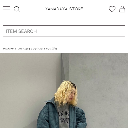
ログイン
新規会員登録
お気に入り登録
YAMADAYA STORE
>
スタイリング
>
スタイリング詳細
お気に入り
ログイン
CATEGORYから探す
STORE BRAND・LABELから探す
すべての商品
新着商品
予約商品