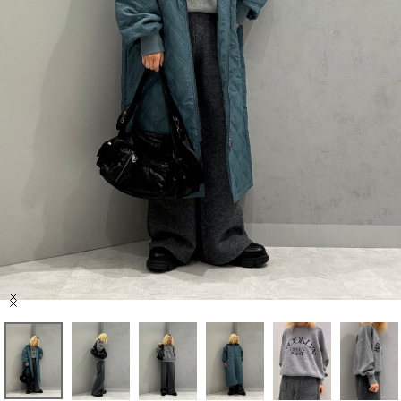
セール商品
スタイリング
特集
NEWS
ブランド一覧
店舗検索
Item
サイズガイド
1
of
10
ご利用ガイド/ヘルプ