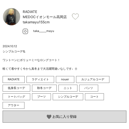
お問い合わせ
RADIATE
MEDOCイオンモール高岡店
takamayu
155cm
taka_____mayu
2024.10.12
シンプルコーデ📃

ワントーンにボリューミーなロングコート！

軽くて着やすく今から真冬まで大活躍間違いなしです♩⛄️
RADIATE
ラディエイト
nouer
カジュアルコーデ
低身長コーデ
秋冬コーデ
ニット
パンツ
トートバッグ
ブーツ
シンプルコーデ
コート
アウター
お気に入り登録