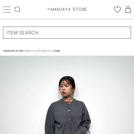
ログイン
新規会員登録
お気に入り登録
YAMADAYA STORE
>
スタイリング
>
スタイリング詳細
お気に入り
ログイン
CATEGORYから探す
STORE BRAND・LABELから探す
すべての商品
新着商品
予約商品