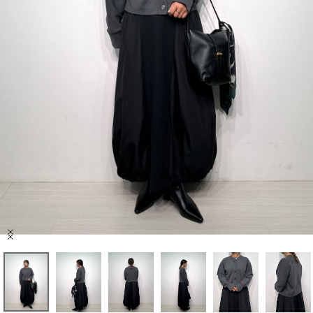
セール商品
スタイリング
特集
NEWS
ブランド一覧
店舗検索
Item
サイズガイド
1
of
10
ご利用ガイド/ヘルプ