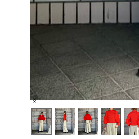
Item
1
of
7