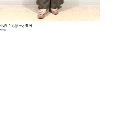
ENNELららぽーと豊洲
2cm