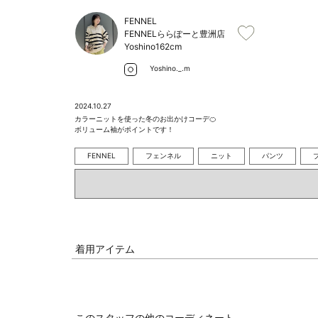
FENNEL
FENNELららぽーと豊洲店
Yoshino
162cm
Yoshino._.m
2024.10.27
カラーニットを使った冬のお出かけコーデ🍊

ボリューム袖がポイントです！
FENNEL
フェンネル
ニット
パンツ
着用アイテム
このスタッフの他のコーディネート