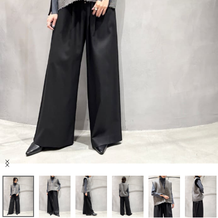
セール商品
スタイリング
特集
NEWS
ブランド一覧
店舗検索
Item
サイズガイド
1
of
6
ご利用ガイド/ヘルプ