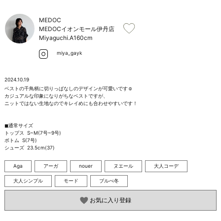
お問い合わせ
MEDOC
MEDOCイオンモール伊丹店
Miyaguchi.A
160cm
miya_gayk
2024.10.19
ベストの千鳥柄に切りっぱなしのデザインが可愛いです☺️

カジュアルな印象になりがちなベストですが、

ニットではない生地なのでキレイめにも合わせやすいです！

◼︎通常サイズ

トップス  S~M(7号~9号)

ボトム  S(7号)

シューズ  23.5cm(37)
Aga
アーガ
nouer
ヌエール
大人コーデ
大人シンプル
モード
ブルべ冬
お気に入り登録