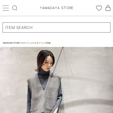
ログイン
新規会員登録
お気に入り登録
YAMADAYA STORE
>
スタイリング
>
スタイリング詳細
お気に入り
ログイン
CATEGORYから探す
STORE BRAND・LABELから探す
すべての商品
新着商品
予約商品