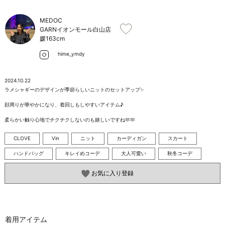
お問い合わせ
MEDOC
GARNイオンモール白山店
媛
163cm
hime_ymdy
2024.10.22
ラメシャギーのデザインが季節らしいニットのセットアップ✨

顔周りが華やかになり、着回しもしやすいアイテム♪

柔らかい触り心地でチクチクしないのも嬉しいですね🫶🫶
CLOVE
Vin
ニット
カーディガン
スカート
ハンドバッグ
キレイめコーデ
大人可愛い
秋冬コーデ
お気に入り登録
着用アイテム