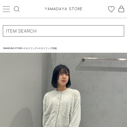
ログイン
新規会員登録
お気に入り登録
YAMADAYA STORE
>
スタイリング
>
スタイリング詳細
お気に入り
ログイン
CATEGORYから探す
STORE BRAND・LABELから探す
すべての商品
新着商品
予約商品