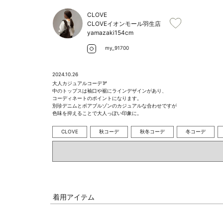
CLOVE
CLOVEイオンモール羽生店
yamazaki
154cm
my_91700
2024.10.26
大人カジュアルコーデ🫘

中のトップスは袖口や裾にラインデザインがあり、

コーディネートのポイントになります。

別珍デニムとボアブルゾンのカジュアルな合わせですが

色味を抑えることで大人っぽい印象に。
CLOVE
秋コーデ
秋冬コーデ
冬コーデ
着用アイテム