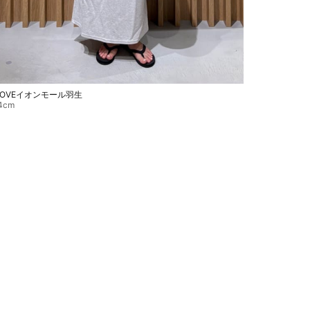
LOVEイオンモール羽生
4cm