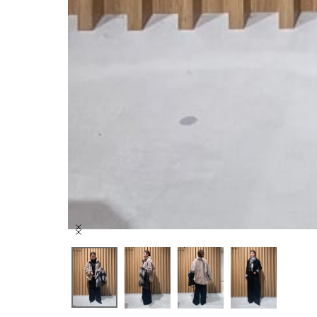
Item
1
of
4