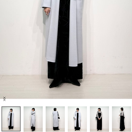
セール商品
スタイリング
特集
NEWS
ブランド一覧
店舗検索
Item
サイズガイド
1
of
10
ご利用ガイド/ヘルプ