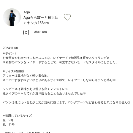
お問い合わせ
Aga
Agaららぽーと横浜店
ミヤシタ
158cm
384t_0rn
2024.11.08
⚪︎ポイント

お食事会やお出かけにもオススメな、レイヤードで綺麗見え暖かスタイリング💫

同素材のパンツをレイヤードすることで、可愛すぎないモードなスタイルにしました。

⚪︎サイズ/着用感

アウターは裏地がなく軽い着心地。

オーバーすぎず程よいゆとりのあるサイズ感で、レイヤードしながらキチンと感も◎

ワンピースは裏地があり滑りも良くノンストレス。

紐タイプのキャミですが滑り落ちることもありませんでした💡

パンツは他に比べると少し丈が短めに感じます。ロングブーツなど合わせると気になりません◎

⚪︎着用しているサイズ

服　9号

靴　11号
