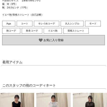
⚪︎普段のサイズ　【身長158センチ】

服　M（9号）

靴　24.0センチ（11号）

イエベ秋/骨格ストレート（自己診断）
Aga
コート
キレイめコーデ
大人シンプル
モード
秋コーデ
秋冬コーデ
イエベ秋
骨格ストレート
お気に入り登録
着用アイテム
このスタッフの他のコーディネート