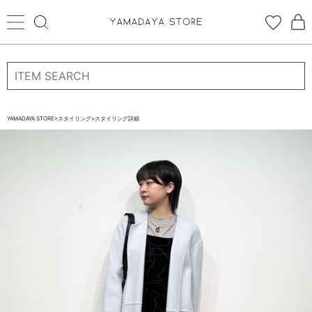
ログイン
新規会員登録
お気に入り登録
YAMADAYA STORE
>
スタイリング
>
スタイリング詳細
お気に入り
ログイン
CATEGORYから探す
STORE BRAND・LABELから探す
すべての商品
新着商品
予約商品