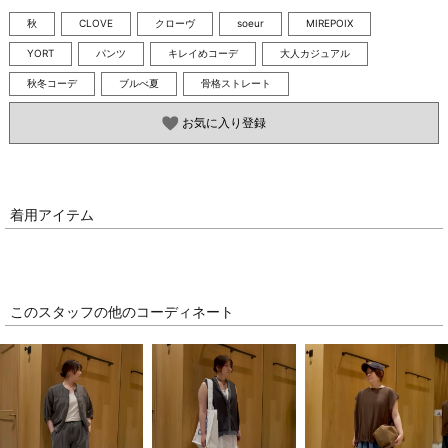
秋
CLOVE
クローヴ
soeur
MIREPOIX
YORT
パンツ
キレイめコーデ
大人カジュアル
秋冬コーデ
ブルべ夏
骨格ストレート
お気に入り登録
着用アイテム
このスタッフの他のコーディネート