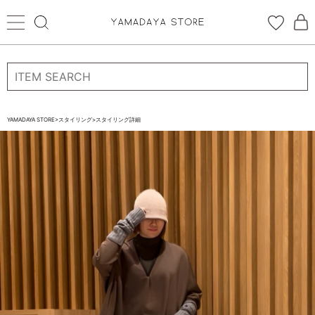
ログイン
新規会員登録
お気に入り登録
YAMADAYA STORE
>
スタイリング
>
スタイリング詳細
お気に入り
ログイン
CATEGORYから探す
STORE BRAND・LABELから探す
すべての商品
新着商品
予約商品