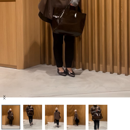
セール商品
スタイリング
特集
NEWS
ブランド一覧
店舗検索
Item
サイズガイド
1
of
5
ご利用ガイド/ヘルプ