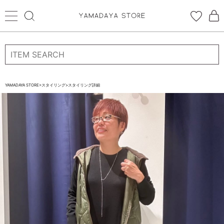
ログイン
新規会員登録
お気に入り登録
YAMADAYA STORE
>
スタイリング
>
スタイリング詳細
お気に入り
ログイン
CATEGORYから探す
STORE BRAND・LABELから探す
すべての商品
新着商品
予約商品