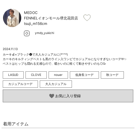
お問い合わせ
MEDOC
FENNELイオンモール堺北花田店
tsuji_m
156cm
ymdy_yukichi
2024.11.13
カーキ🍏×ブラック🌚で大人カジュアルに(*^^*)

カーキのキルティングベストも黒のライン入ワンピでカジュアルになりすぎないコーデ🫶✨️

ベストはヒップも隠れる丈感なので、暖かいのに軽くて動きやすいのも◎🥳
LASUD
CLOVE
nouer
低身長コーデ
秋コーデ
カジュアルコーデ
大人カジュアル
お気に入り登録
着用アイテム