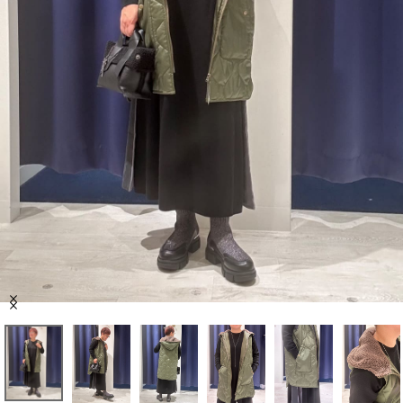
セール商品
スタイリング
特集
NEWS
ブランド一覧
店舗検索
Item
サイズガイド
1
of
7
ご利用ガイド/ヘルプ